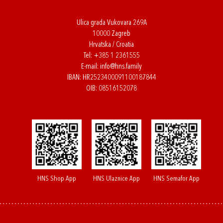
Ulica grada Vukovara 269A
10000 Zagreb
Hrvatska / Croatia
Tel:
+385 1 2361555
E-mail:
info@hns.family
IBAN: HR2523400091100187844
OIB: 08516152078
HNS Shop App
HNS Ulaznice App
HNS Semafor App