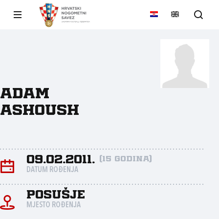
Adam
Ashoush
09.02.2011.
(15 godina)
DATUM ROĐENJA
Posušje
MJESTO ROĐENJA