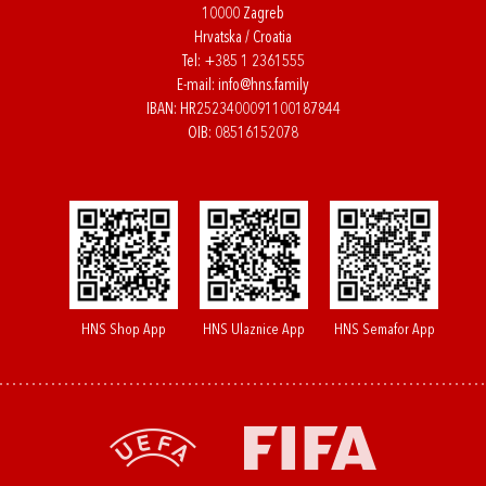
10000 Zagreb
Hrvatska / Croatia
Tel:
+385 1 2361555
E-mail:
info@hns.family
IBAN: HR2523400091100187844
OIB: 08516152078
HNS Shop App
HNS Ulaznice App
HNS Semafor App