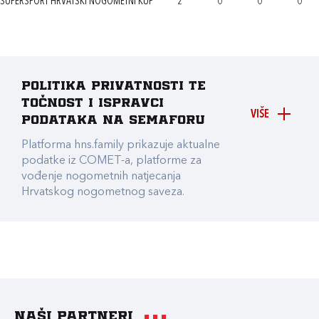
SUPERSPORT HRVATSKI NOGOMETNI KUP
2
0
0
0
Politika privatnosti te
točnost i ispravci
VIŠE
podataka na Semaforu
Platforma hns.family prikazuje aktualne
podatke iz COMET-a, platforme za
vođenje nogometnih natjecanja
Hrvatskog nogometnog saveza.
Naši partneri