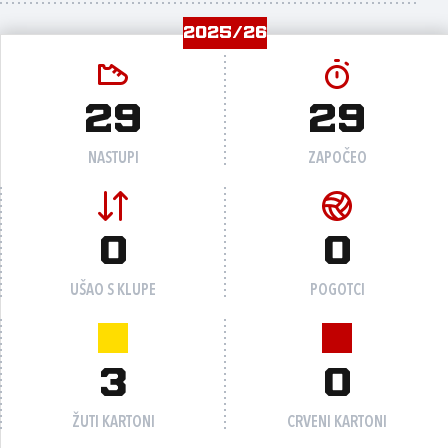
2025/26
29
29
NASTUPI
ZAPOČEO
0
0
UŠAO S KLUPE
POGOTCI
3
0
ŽUTI KARTONI
CRVENI KARTONI