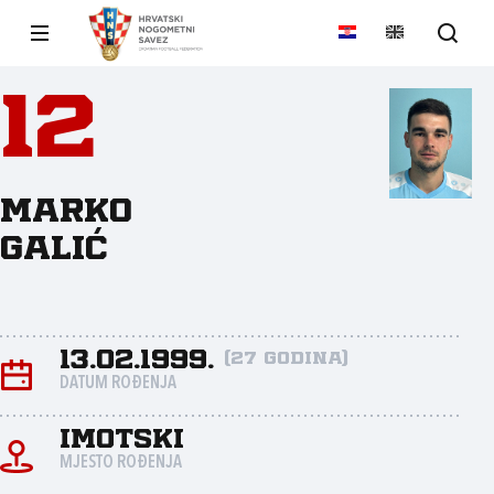
12
Marko
Galić
13.02.1999.
(27 godina)
DATUM ROĐENJA
Imotski
MJESTO ROĐENJA