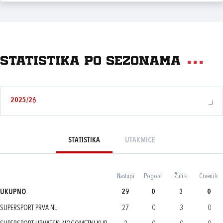
Statistika po sezonama
2025/26
STATISTIKA
UTAKMICE
Nastupi
Pogotci
Žuti k.
Crveni k.
UKUPNO
29
0
3
0
SUPERSPORT PRVA NL
27
0
3
0