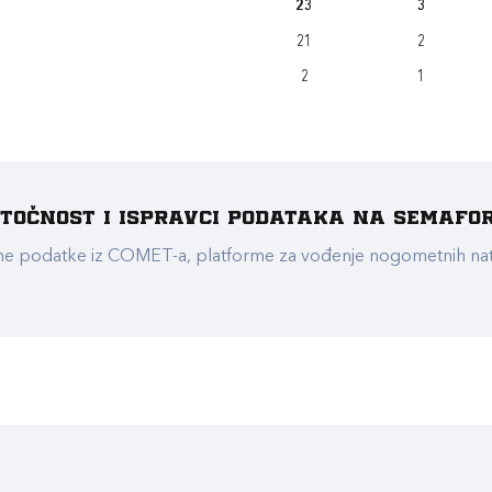
23
3
21
2
2
1
e točnost i ispravci podataka na Semafo
ualne podatke iz COMET-a, platforme za vođenje nogometnih n