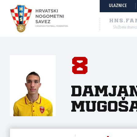
ULAZNICE
HNS.FA
Službena stranic
8
Damja
Mugoš