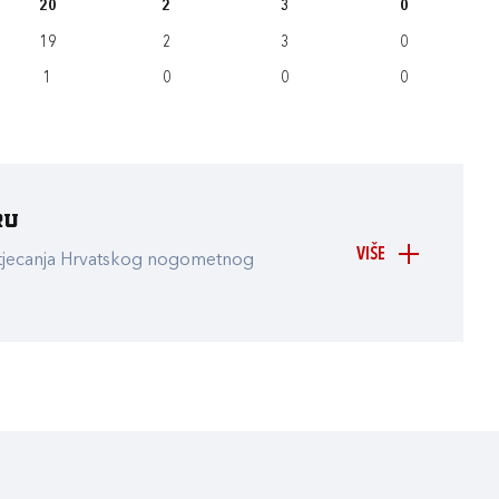
20
2
3
0
19
2
3
0
1
0
0
0
ru
VIŠE
atjecanja Hrvatskog nogometnog