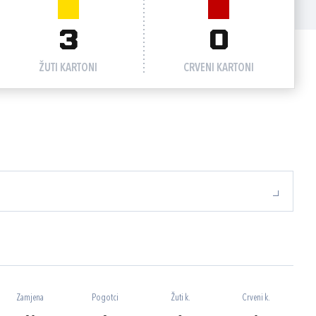
3
0
ŽUTI KARTONI
CRVENI KARTONI
Zamjena
Pogotci
Žuti k.
Crveni k.