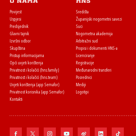
O nama
HNS
Povijest
Središta
Uspjesi
Županijski nogometni savezi
Predsjednik
Suci
Glavni tajnik
Nogometna akademija
Izvršni odbor
Arbitražni sud
Skupština
Propisi i dokumenti HNS-a
Pristup informacijama
Licenciranje
Opći uvjeti korištenja
Registracije
Privatnost i kolačići (hns.family)
Međunarodni transferi
Privatnost i kolačići (hns.team)
Posrednici
Uvjeti korištenja (app Semafor)
Mediji
Privatnost korisnika (app Semafor)
Logotipi
Kontakti