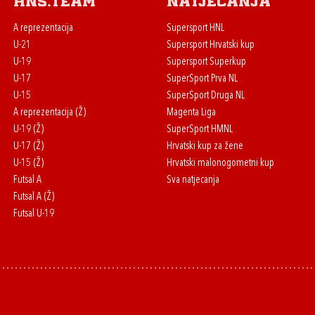
HNS.team
Natjecanja
A reprezentacija
Supersport HNL
U-21
Supersport Hrvatski kup
U-19
Supersport Superkup
U-17
SuperSport Prva NL
U-15
SuperSport Druga NL
A reprezentacija (Ž)
Magenta Liga
U-19 (Ž)
SuperSport HMNL
U-17 (Ž)
Hrvatski kup za žene
U-15 (Ž)
Hrvatski malonogometni kup
Futsal A
Sva natjecanja
Futsal A (Ž)
Futsal U-19