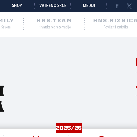
SHOP
VATRENO SRCE
MEDIJI
MILY
HNS.TEAM
HNS.RIZNIC
a Saveza
Hrvatske reprezentacije
Povijest i statistika
n
a
2025/26