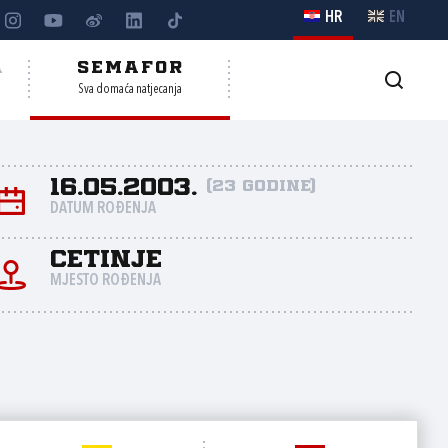
HR
EN
A
SEMAFOR
Sva domaća natjecanja
16.05.2003.
(23 godine)
DATUM ROĐENJA
Cetinje
MJESTO ROĐENJA