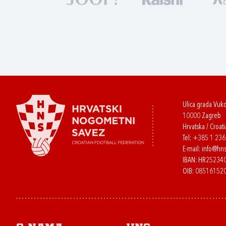
Ulica grada Vuk
10000 Zagreb
Hrvatska / Croati
Tel:
+385 1 23
E-mail:
info@hns
IBAN: HR2523
OIB: 08516152