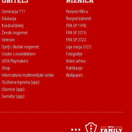
Obitelj
Riznica
Generacija 111
Povijest HNS-a
Edukacija
Povijest Vatrenih
#JednaObitelj
FIFA SP 1998.
Ženski nogomet
FIFA SP 2018.
Veterani
FIFA SP 2022.
Dječji i školski nogomet
Liga nacija 2023.
Osobe s invaliditetom
Fotografije
UEFA Playmakers
Video arhiva
Shop
Publikacije
Informativno-multimedijski centar
Wallpaperi
Službena trgovina (app)
Ulaznice (app)
Semafor (app)