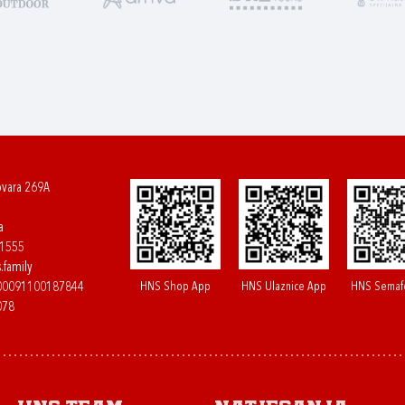
ovara 269A
a
61555
.family
HNS Shop App
HNS Ulaznice App
HNS Semaf
400091100187844
078