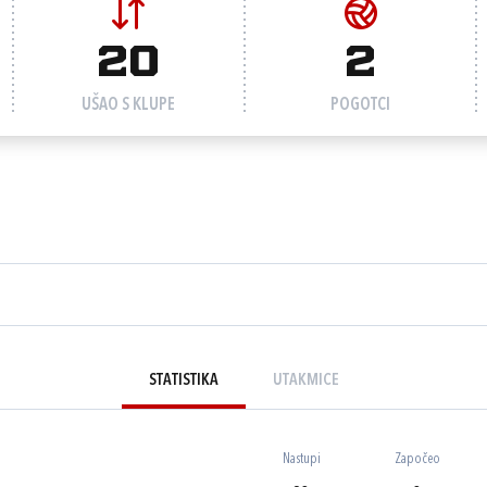
20
2
UŠAO S KLUPE
POGOTCI
STATISTIKA
UTAKMICE
Nastupi
Započeo