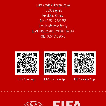
Ulica grada Vukovara 269A
10000 Zagreb
Hrvatska / Croatia
Tel:
+385 1 2361555
E-mail:
info@hns.family
IBAN: HR2523400091100187844
OIB: 08516152078
HNS Shop App
HNS Ulaznice App
HNS Semafor App