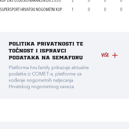
KUP ŽNS OSJEČKO-BARANJSKOG 25/26
2
0
0
0
SUPERSPORT HRVATSKI NOGOMETNI KUP
1
0
0
0
Politika privatnosti te
točnost i ispravci
VIŠE
podataka na Semaforu
Platforma hns.family prikazuje aktualne
podatke iz COMET-a, platforme za
vođenje nogometnih natjecanja
Hrvatskog nogometnog saveza.