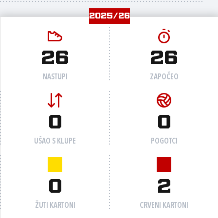
2025/26
26
26
NASTUPI
ZAPOČEO
0
0
UŠAO S KLUPE
POGOTCI
0
2
ŽUTI KARTONI
CRVENI KARTONI