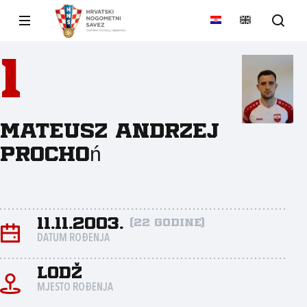
1
Mateusz Andrzej
Prochoń
11.11.2003.
(22 godine)
DATUM ROĐENJA
Lodž
MJESTO ROĐENJA