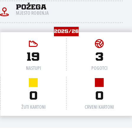
Požega
MJESTO ROĐENJA
2025/26
19
3
NASTUPI
POGOTCI
0
0
ŽUTI KARTONI
CRVENI KARTONI