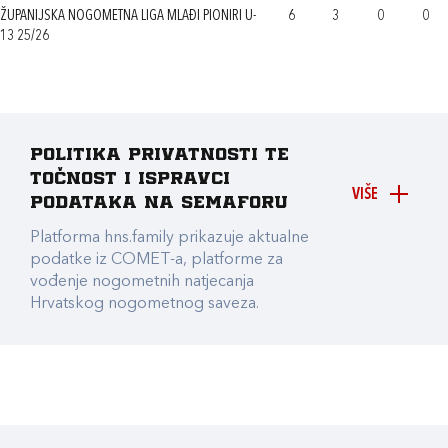
ŽUPANIJSKA NOGOMETNA LIGA MLAĐI PIONIRI U-
6
3
0
0
13 25/26
Politika privatnosti te
točnost i ispravci
VIŠE
podataka na Semaforu
Platforma hns.family prikazuje aktualne
podatke iz COMET-a, platforme za
vođenje nogometnih natjecanja
Hrvatskog nogometnog saveza.