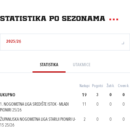
Statistika po sezonama
2025/26
STATISTIKA
UTAKMICE
Nastupi
Pogotci
Žuti k.
Crveni k.
UKUPNO
19
3
0
0
1. NOGOMETNA LIGA SREDIŠTE ISTOK - MLAĐI
11
0
0
0
PIONIRI 25/26
ŽUPANIJSKA NOGOMETNA LIGA STARIJI PIONIRI U-
2
0
0
0
15 25/26