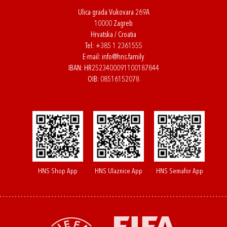
Ulica grada Vukovara 269A
10000 Zagreb
Hrvatska / Croatia
Tel:
+385 1 2361555
E-mail:
info@hns.family
IBAN: HR2523400091100187844
OIB: 08516152078
HNS Shop App
HNS Ulaznice App
HNS Semafor App