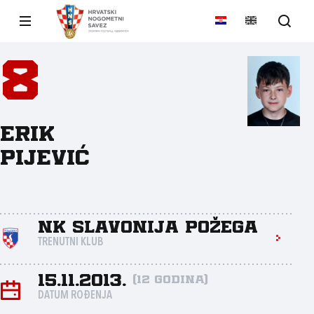
8
Erik
Pijević
NK Slavonija Požega
TRENUTNI KLUB
15.11.2013.
(12 godina)
DATUM ROĐENJA