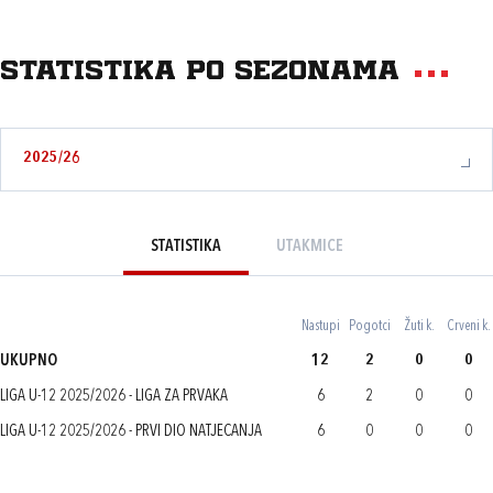
Statistika po sezonama
2025/26
STATISTIKA
UTAKMICE
Nastupi
Pogotci
Žuti k.
Crveni k.
UKUPNO
12
2
0
0
LIGA U-12 2025/2026 - LIGA ZA PRVAKA
6
2
0
0
LIGA U-12 2025/2026 - PRVI DIO NATJECANJA
6
0
0
0