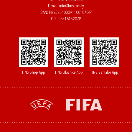
E-mail:
info@hns.family
IBAN: HR2523400091100187844
OIB: 08516152078
HNS Shop App
HNS Ulaznice App
HNS Semafor App