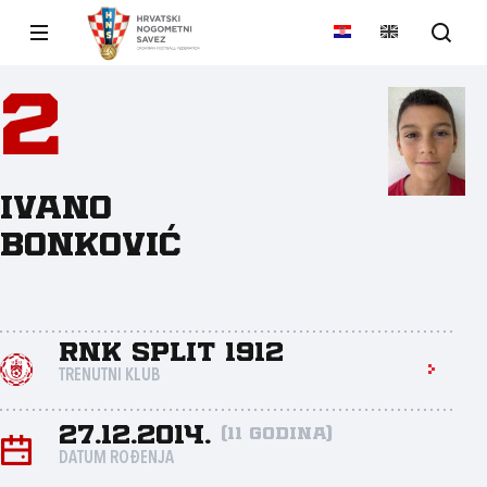
2
Ivano
Bonković
RNK Split 1912
TRENUTNI KLUB
27.12.2014.
(11 godina)
DATUM ROĐENJA