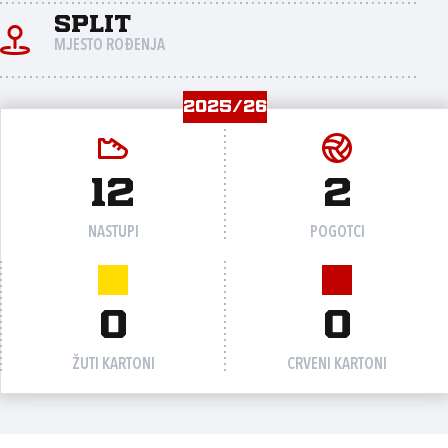
Split
MJESTO ROĐENJA
2025/26
12
2
NASTUPI
POGOTCI
0
0
ŽUTI KARTONI
CRVENI KARTONI