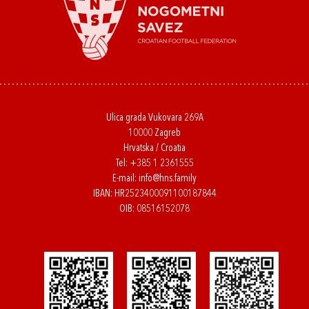
Ulica grada Vukovara 269A
10000 Zagreb
Hrvatska / Croatia
Tel:
+385 1 2361555
E-mail:
info@hns.family
IBAN: HR2523400091100187844
OIB: 08516152078