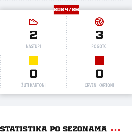
2024/25
2
3
NASTUPI
POGOTCI
0
0
ŽUTI KARTONI
CRVENI KARTONI
Statistika po sezonama