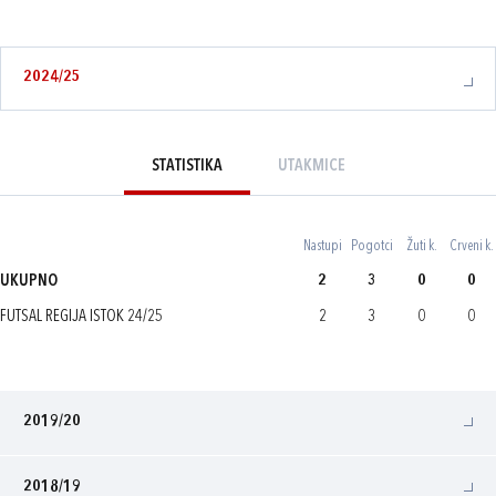
2024/25
STATISTIKA
UTAKMICE
Nastupi
Pogotci
Žuti k.
Crveni k.
UKUPNO
2
3
0
0
FUTSAL REGIJA ISTOK 24/25
2
3
0
0
2019/20
2018/19