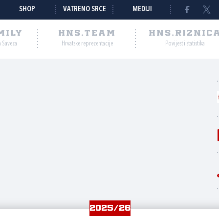
SHOP
VATRENO SRCE
MEDIJI
MILY
HNS.TEAM
HNS.RIZNIC
a Saveza
Hrvatske reprezentacije
Povijest i statistika
2025/26