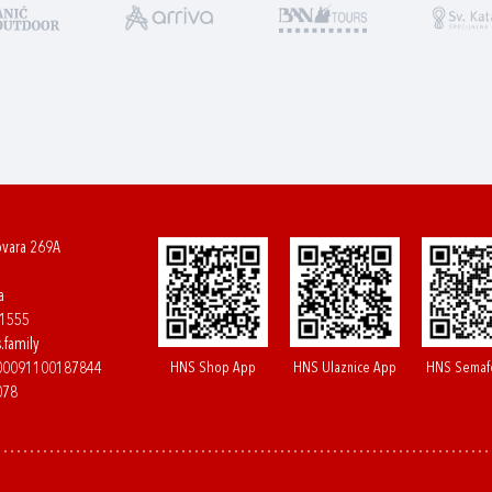
ovara 269A
a
61555
.family
HNS Shop App
HNS Ulaznice App
HNS Semaf
400091100187844
078