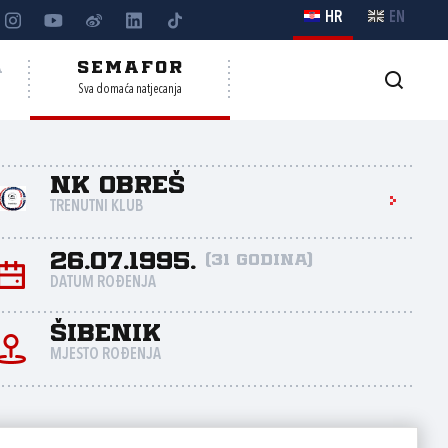
HR
EN
A
SEMAFOR
Sva domaća natjecanja
NK Obreš
TRENUTNI KLUB
26.07.1995.
(31 godina)
DATUM ROĐENJA
Šibenik
MJESTO ROĐENJA