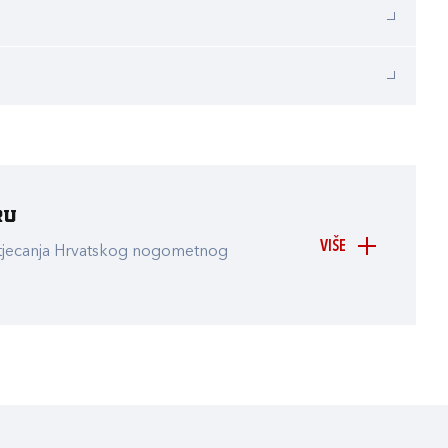
ru
VIŠE
atjecanja Hrvatskog nogometnog