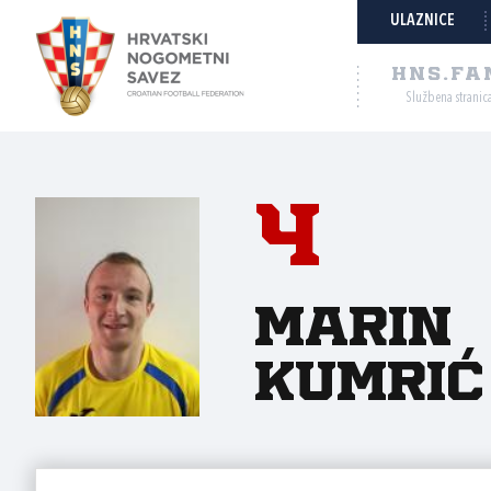
ULAZNICE
HNS.FA
Službena stranic
4
Marin
Kumrić