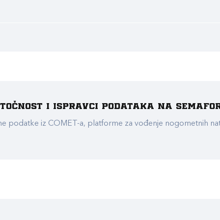
e točnost i ispravci podataka na Semafo
ualne podatke iz COMET-a, platforme za vođenje nogometnih n