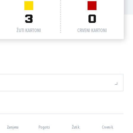
3
0
ŽUTI KARTONI
CRVENI KARTONI
Zamjena
Pogotci
Žuti k.
Crveni k.