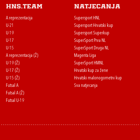
HNS.team
Natjecanja
A reprezentacija
Supersport HNL
U-21
Supersport Hrvatski kup
U-19
Supersport Superkup
U-17
SuperSport Prva NL
U-15
SuperSport Druga NL
A reprezentacija (Ž)
Magenta Liga
U-19 (Ž)
SuperSport HMNL
U-17 (Ž)
Hrvatski kup za žene
U-15 (Ž)
Hrvatski malonogometni kup
Futsal A
Sva natjecanja
Futsal A (Ž)
Futsal U-19