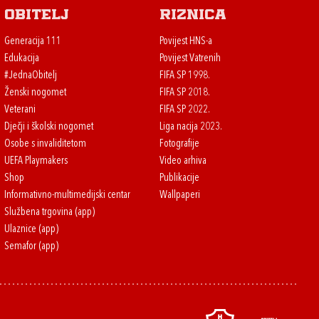
Obitelj
Riznica
Generacija 111
Povijest HNS-a
Edukacija
Povijest Vatrenih
#JednaObitelj
FIFA SP 1998.
Ženski nogomet
FIFA SP 2018.
Veterani
FIFA SP 2022.
Dječji i školski nogomet
Liga nacija 2023.
Osobe s invaliditetom
Fotografije
UEFA Playmakers
Video arhiva
Shop
Publikacije
Informativno-multimedijski centar
Wallpaperi
Službena trgovina (app)
Ulaznice (app)
Semafor (app)