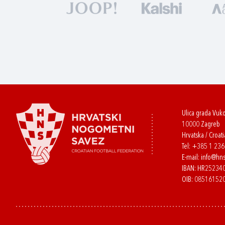
Ulica grada Vuk
10000 Zagreb
Hrvatska / Croati
Tel:
+385 1 23
E-mail:
info@hns
IBAN: HR2523
OIB: 08516152