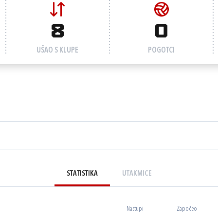
8
0
UŠAO S KLUPE
POGOTCI
STATISTIKA
UTAKMICE
Nastupi
Započeo