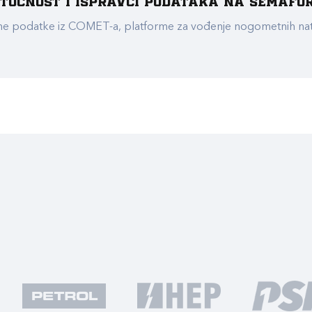
e točnost i ispravci podataka na Semafo
ualne podatke iz COMET-a, platforme za vođenje nogometnih n