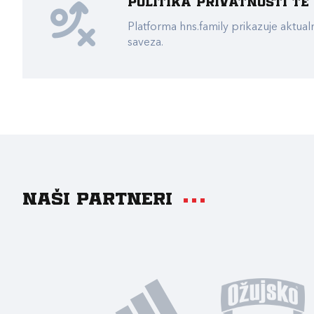
Politika privatnosti t
Platforma hns.family prikazuje akt
saveza.
Naši partneri