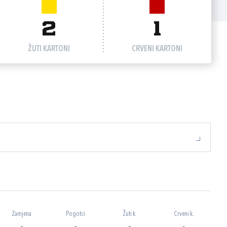
2
1
ŽUTI KARTONI
CRVENI KARTONI
Zamjena
Pogotci
Žuti k.
Crveni k.