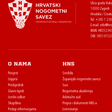
Ulica grada Vuk
10000 Zagreb
Hrvatska / Croati
Tel:
+385 1 23
E-mail:
info@hns
IBAN: HR2523
OIB: 08516152
O nama
HNS
Povijest
Središta
Uspjesi
Županijski nogometni savezi
Predsjednik
Suci
Glavni tajnik
Nogometna akademija
Izvršni odbor
Arbitražni sud
Skupština
Propisi i dokumenti HNS-a
Pristup informacijama
Licenciranje