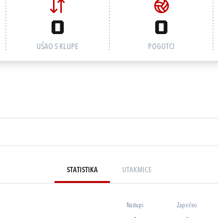
0
0
UŠAO S KLUPE
POGOTCI
STATISTIKA
UTAKMICE
Nastupi
Započeo