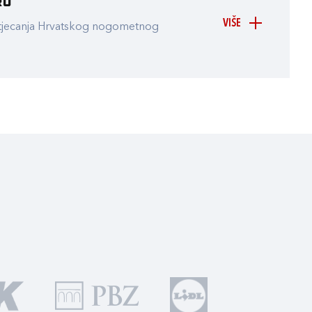
ru
VIŠE
atjecanja Hrvatskog nogometnog