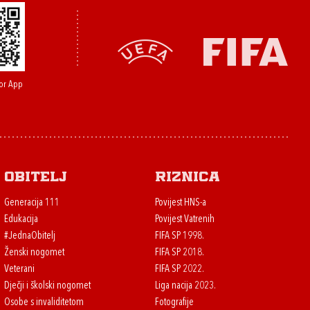
or App
Obitelj
Riznica
Generacija 111
Povijest HNS-a
Edukacija
Povijest Vatrenih
#JednaObitelj
FIFA SP 1998.
Ženski nogomet
FIFA SP 2018.
Veterani
FIFA SP 2022.
Dječji i školski nogomet
Liga nacija 2023.
Osobe s invaliditetom
Fotografije