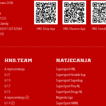
ovara 269A
a
61555
.family
HNS Shop App
HNS Ulaznice App
HNS Semaf
400091100187844
078
HNS.team
Natjecanja
A reprezentacija
Supersport HNL
U-21
Supersport Hrvatski kup
U-19
Supersport Superkup
U-17
SuperSport Prva NL
U-15
SuperSport Druga NL
A reprezentacija (Ž)
Magenta Liga
U-19 (Ž)
SuperSport HMNL