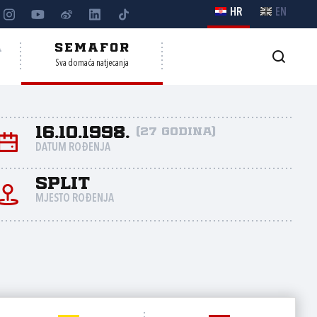
HR
EN
A
SEMAFOR
Sva domaća natjecanja
16.10.1998.
(27 godina)
DATUM ROĐENJA
Split
MJESTO ROĐENJA