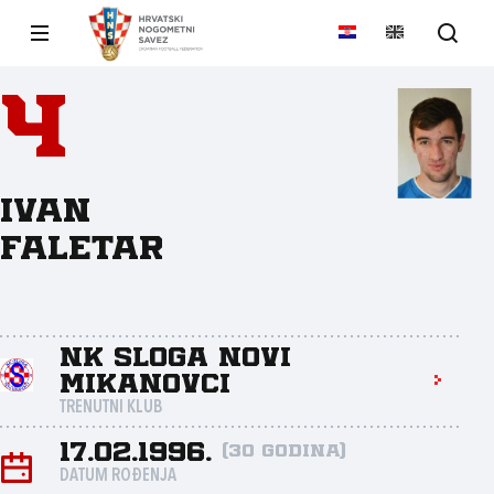
4
Ivan
Faletar
NK Sloga Novi
Mikanovci
TRENUTNI KLUB
17.02.1996.
(30 godina)
DATUM ROĐENJA