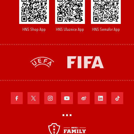
HNS Shop App
HNS Ulaznice App
HNS Semafor App