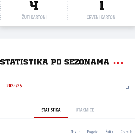
4
1
ŽUTI KARTONI
CRVENI KARTONI
Statistika po sezonama
2025/26
STATISTIKA
UTAKMICE
Nastupi
Pogotci
Žuti k.
Crveni k.