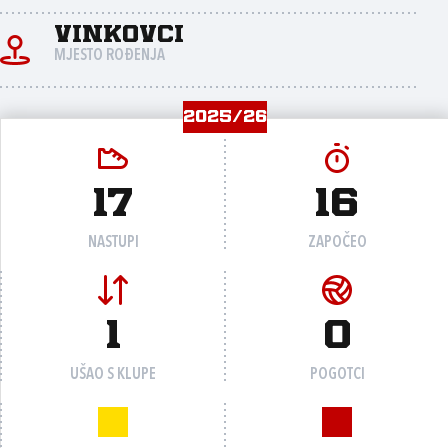
Vinkovci
MJESTO ROĐENJA
2025/26
17
16
NASTUPI
ZAPOČEO
1
0
UŠAO S KLUPE
POGOTCI