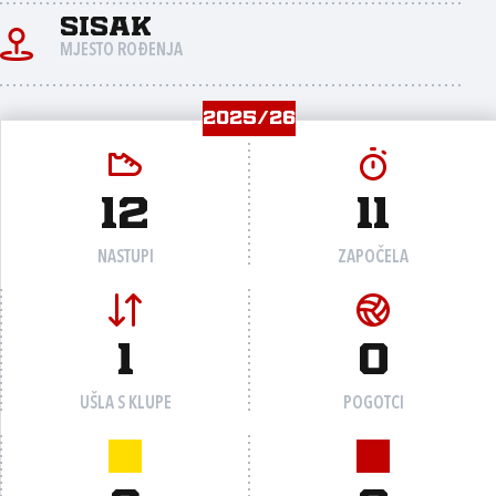
Sisak
MJESTO ROĐENJA
2025/26
12
11
NASTUPI
ZAPOČELA
1
0
UŠLA S KLUPE
POGOTCI