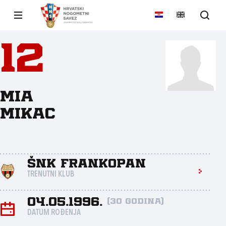
12
Mia
Mikac
ŠNK Frankopan
TRENUTNI KLUB
04.05.1996.
(30 godina)
DATUM ROĐENJA