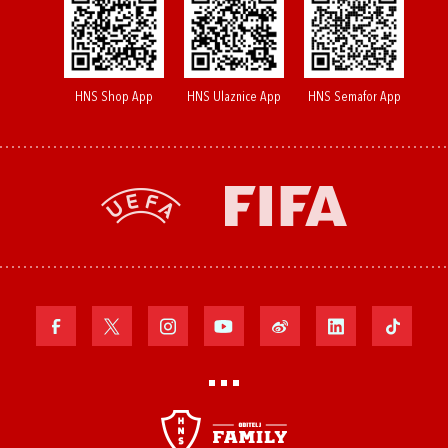
HNS Shop App
HNS Ulaznice App
HNS Semafor App