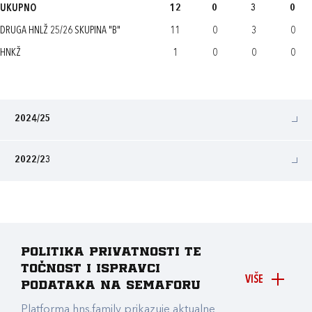
UKUPNO
12
0
3
0
DRUGA HNLŽ 25/26 SKUPINA "B"
11
0
3
0
HNKŽ
1
0
0
0
2024/25
2022/23
Politika privatnosti te
točnost i ispravci
VIŠE
podataka na Semaforu
Platforma hns.family prikazuje aktualne