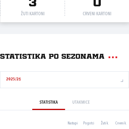
3
0
ŽUTI KARTONI
CRVENI KARTONI
Statistika po sezonama
2025/26
STATISTIKA
UTAKMICE
Nastupi
Pogotci
Žuti k.
Crveni k.