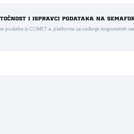
e točnost i ispravci podataka na Semafo
ualne podatke iz COMET-a, platforme za vođenje nogometnih n