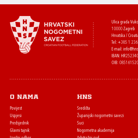
Ulica grada Vuk
10000 Zagreb
Hrvatska / Croati
Tel:
+385 1 23
E-mail:
info@hns
IBAN: HR2523
OIB: 08516152
O nama
HNS
Povijest
Središta
Uspjesi
Županijski nogometni savezi
Predsjednik
Suci
Glavni tajnik
Nogometna akademija