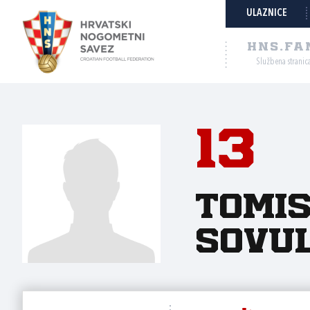
ULAZNICE
HNS.FA
Službena stranic
13
Tomi
Sovu