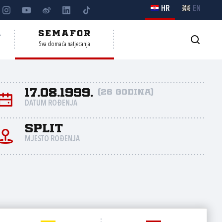
HR
EN
A
SEMAFOR
Sva domaća natjecanja
17.08.1999.
(26 godina)
DATUM ROĐENJA
Split
MJESTO ROĐENJA