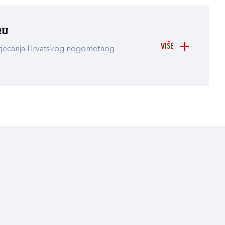
ru
VIŠE
atjecanja Hrvatskog nogometnog