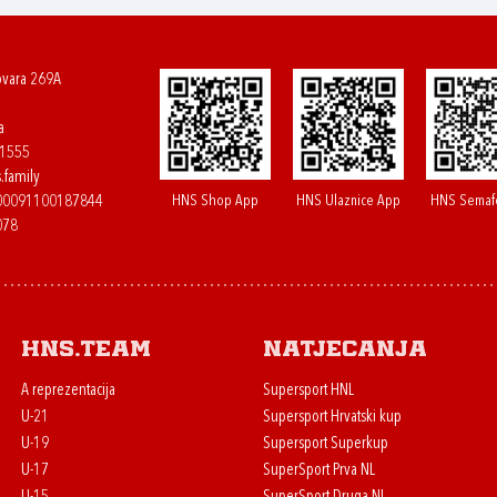
ovara 269A
a
61555
.family
HNS Shop App
HNS Ulaznice App
HNS Semaf
400091100187844
078
HNS.team
Natjecanja
A reprezentacija
Supersport HNL
U-21
Supersport Hrvatski kup
U-19
Supersport Superkup
U-17
SuperSport Prva NL