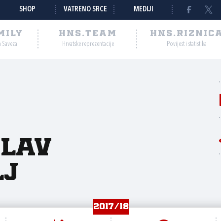
SHOP
VATRENO SRCE
MEDIJI
MILY
HNS.TEAM
HNS.RIZNIC
a Saveza
Hrvatske reprezentacije
Povijest i statistika
slav
lj
2017/18