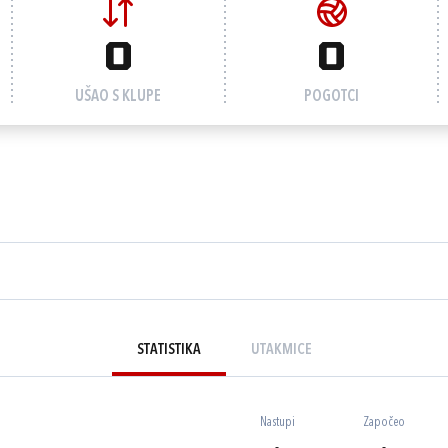
0
0
UŠAO S KLUPE
POGOTCI
STATISTIKA
UTAKMICE
Nastupi
Započeo