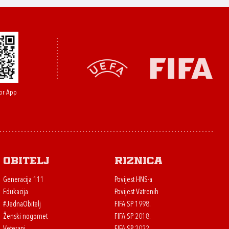
or App
Obitelj
Riznica
Generacija 111
Povijest HNS-a
Edukacija
Povijest Vatrenih
#JednaObitelj
FIFA SP 1998.
Ženski nogomet
FIFA SP 2018.