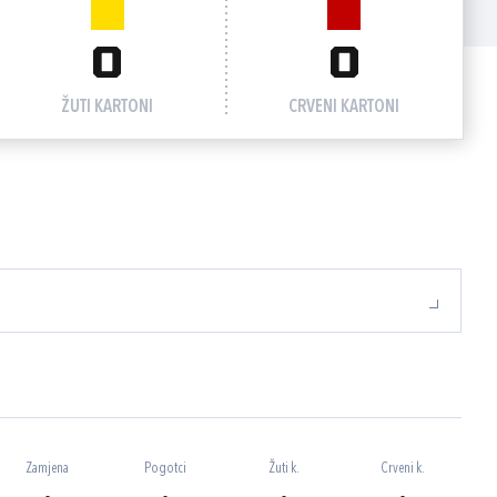
0
0
ŽUTI KARTONI
CRVENI KARTONI
Zamjena
Pogotci
Žuti k.
Crveni k.