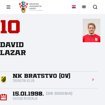
10
David
Lazar
NK Bratstvo (OV)
TRENUTNI KLUB
15.01.1998.
(28 godina)
DATUM ROĐENJA