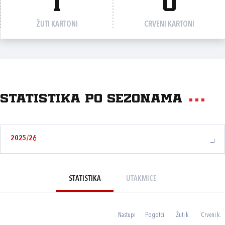
1
0
ŽUTI KARTONI
CRVENI KARTONI
Statistika po sezonama
2025/26
STATISTIKA
UTAKMICE
Nastupi
Pogotci
Žuti k.
Crveni k.