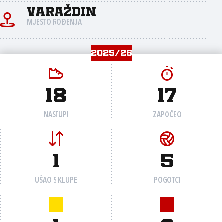
Varaždin
MJESTO ROĐENJA
2025/26
18
17
NASTUPI
ZAPOČEO
1
5
UŠAO S KLUPE
POGOTCI