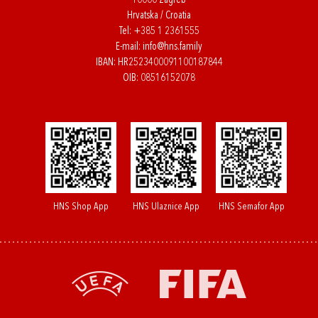
10000 Zagreb
Hrvatska / Croatia
Tel:
+385 1 2361555
E-mail:
info@hns.family
IBAN: HR2523400091100187844
OIB: 08516152078
HNS Shop App
HNS Ulaznice App
HNS Semafor App