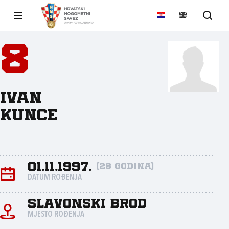
8
Ivan
Kunce
01.11.1997.
(28 godina)
DATUM ROĐENJA
Slavonski Brod
MJESTO ROĐENJA