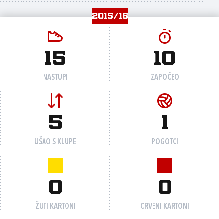
2015/16
15
10
NASTUPI
ZAPOČEO
5
1
UŠAO S KLUPE
POGOTCI
0
0
ŽUTI KARTONI
CRVENI KARTONI