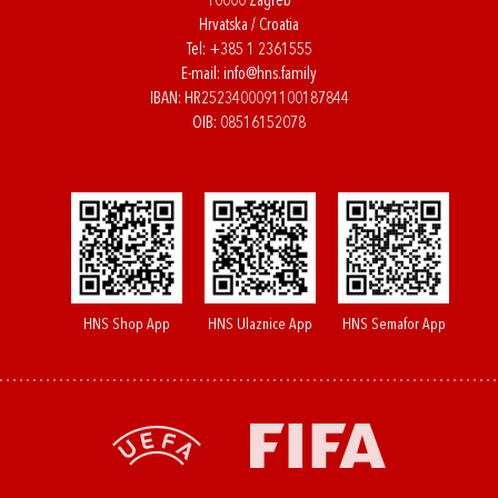
10000 Zagreb
Hrvatska / Croatia
Tel:
+385 1 2361555
E-mail:
info@hns.family
IBAN: HR2523400091100187844
OIB: 08516152078
HNS Shop App
HNS Ulaznice App
HNS Semafor App