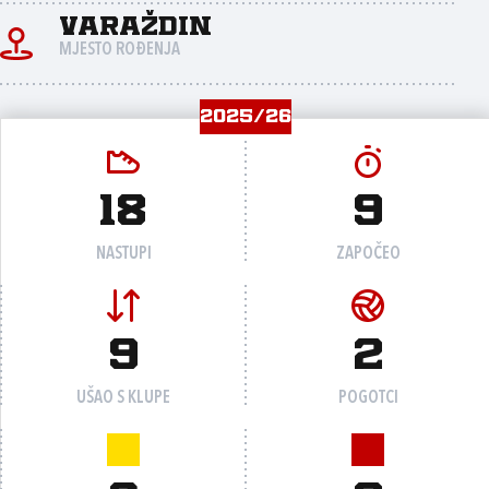
Varaždin
MJESTO ROĐENJA
2025/26
18
9
NASTUPI
ZAPOČEO
9
2
UŠAO S KLUPE
POGOTCI