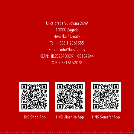
Ulica grada Vukovara 269A
10000 Zagreb
Hrvatska / Croatia
Tel:
+385 1 2361555
E-mail:
info@hns.family
IBAN: HR2523400091100187844
OIB: 08516152078
HNS Shop App
HNS Ulaznice App
HNS Semafor App