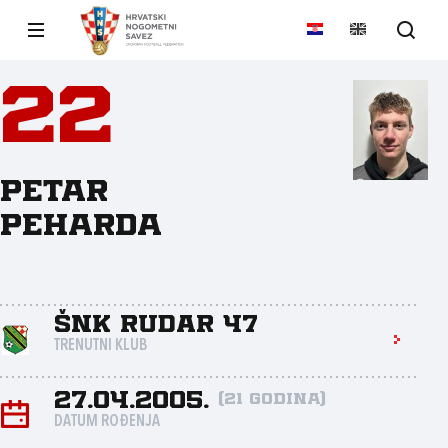
22
Petar
Peharda
ŠNK Rudar 47
TRENUTNI KLUB
27.04.2005.
(21 godina)
DATUM ROĐENJA