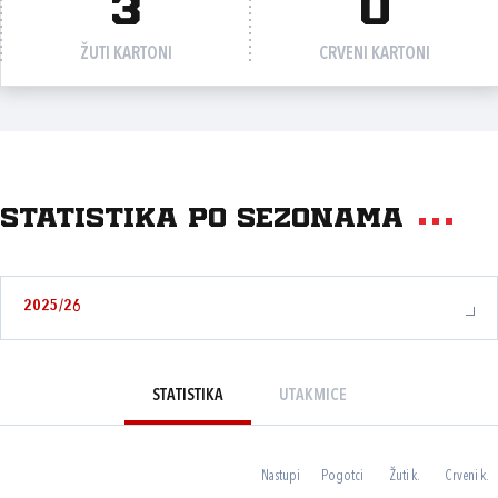
3
0
ŽUTI KARTONI
CRVENI KARTONI
Statistika po sezonama
2025/26
STATISTIKA
UTAKMICE
Nastupi
Pogotci
Žuti k.
Crveni k.