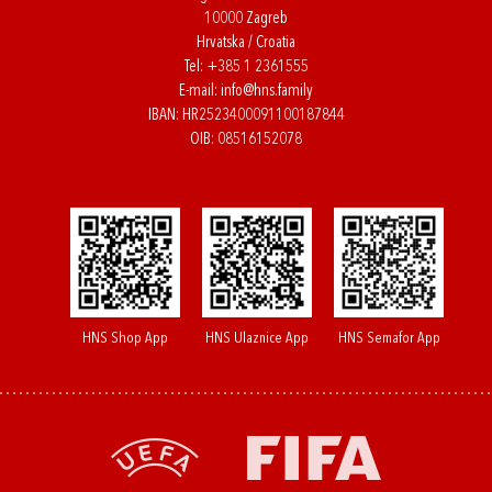
10000 Zagreb
Hrvatska / Croatia
Tel:
+385 1 2361555
E-mail:
info@hns.family
IBAN: HR2523400091100187844
OIB: 08516152078
HNS Shop App
HNS Ulaznice App
HNS Semafor App