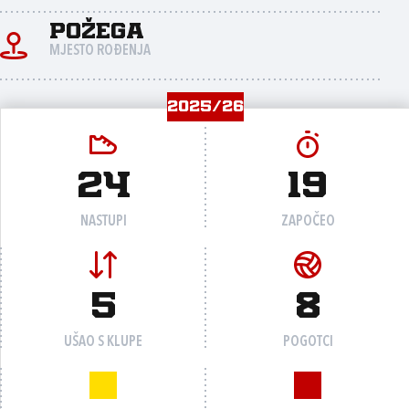
Požega
MJESTO ROĐENJA
2025/26
24
19
NASTUPI
ZAPOČEO
5
8
UŠAO S KLUPE
POGOTCI