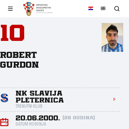
10
Robert
Gurdon
NK Slavija
Pleternica
TRENUTNI KLUB
20.06.2000.
(26 godina)
DATUM ROĐENJA