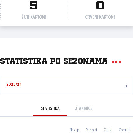
5
0
ŽUTI KARTONI
CRVENI KARTONI
Statistika po sezonama
2025/26
STATISTIKA
UTAKMICE
Nastupi
Pogotci
Žuti k.
Crveni k.