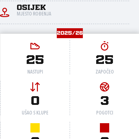
Osijek
MJESTO ROĐENJA
2025/26
25
25
NASTUPI
ZAPOČEO
0
3
UŠAO S KLUPE
POGOTCI