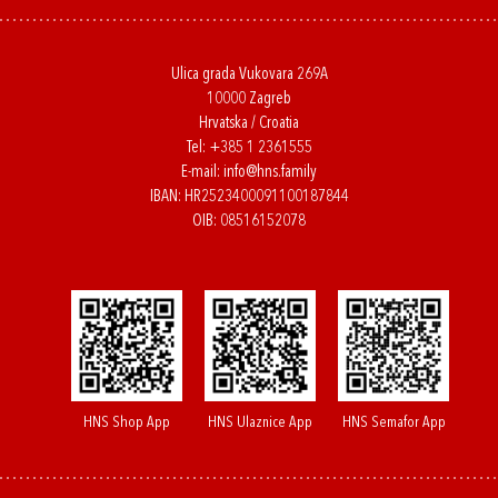
Ulica grada Vukovara 269A
10000 Zagreb
Hrvatska / Croatia
Tel:
+385 1 2361555
E-mail:
info@hns.family
IBAN: HR2523400091100187844
OIB: 08516152078
HNS Shop App
HNS Ulaznice App
HNS Semafor App