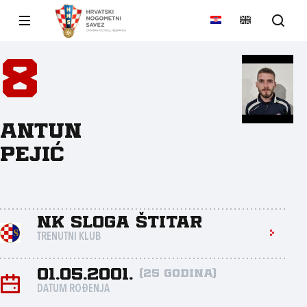
8
Antun
Pejić
NK Sloga Štitar
TRENUTNI KLUB
01.05.2001.
(25 godina)
DATUM ROĐENJA