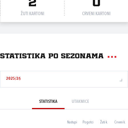
2
0
ŽUTI KARTONI
CRVENI KARTONI
Statistika po sezonama
2025/26
STATISTIKA
UTAKMICE
Nastupi
Pogotci
Žuti k.
Crveni k.