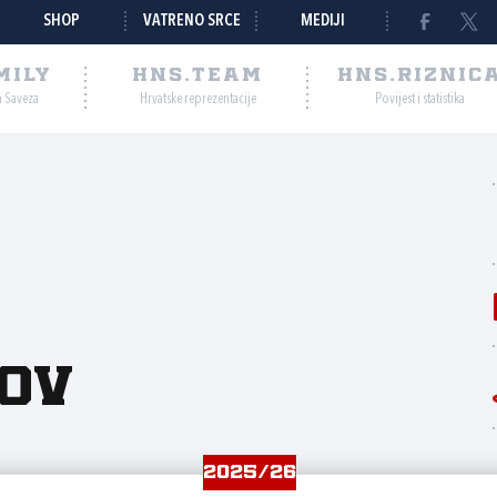
SHOP
VATRENO SRCE
MEDIJI
MILY
HNS.TEAM
HNS.RIZNIC
a Saveza
Hrvatske reprezentacije
Povijest i statistika
ov
2025/26