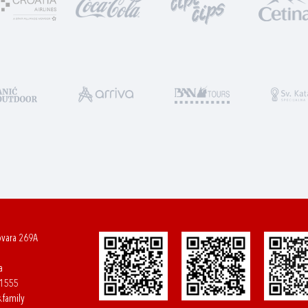
ovara 269A
a
61555
.family