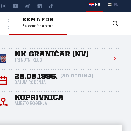
HR
EN
A
SEMAFOR
Sva domaća natjecanja
NK Graničar (NV)
TRENUTNI KLUB
28.08.1995.
(30 godina)
DATUM ROĐENJA
Koprivnica
MJESTO ROĐENJA