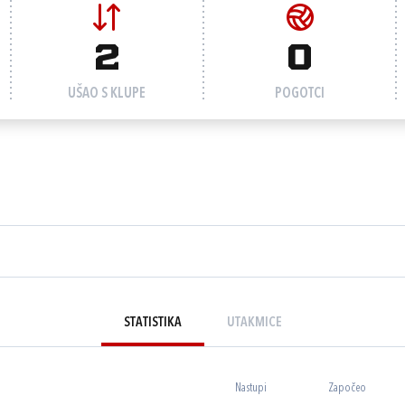
2
0
UŠAO S KLUPE
POGOTCI
STATISTIKA
UTAKMICE
Nastupi
Započeo