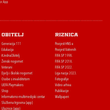
or App
Obitelj
Riznica
Generacija 111
Povijest HNS-a
Edukacija
Povijest Vatrenih
#JednaObitelj
FIFA SP 1998.
Ženski nogomet
FIFA SP 2018.
Veterani
FIFA SP 2022.
Dječji i školski nogomet
Liga nacija 2023.
Osobe s invaliditetom
Fotografije
UEFA Playmakers
Video arhiva
Shop
Publikacije
Informativno-multimedijski centar
Wallpaperi
Službena trgovina (app)
Ulaznice (app)