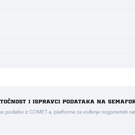
e točnost i ispravci podataka na Semafo
ualne podatke iz COMET-a, platforme za vođenje nogometnih n