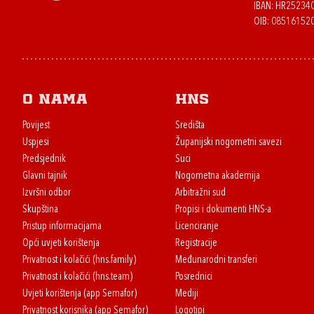
IBAN: HR2523
OIB: 08516152
O nama
HNS
Povijest
Središta
Uspjesi
Županijski nogometni savezi
Predsjednik
Suci
Glavni tajnik
Nogometna akademija
Izvršni odbor
Arbitražni sud
Skupština
Propisi i dokumenti HNS-a
Pristup informacijama
Licenciranje
Opći uvjeti korištenja
Registracije
Privatnost i kolačići (hns.family)
Međunarodni transferi
Privatnost i kolačići (hns.team)
Posrednici
Uvjeti korištenja (app Semafor)
Mediji
Privatnost korisnika (app Semafor)
Logotipi