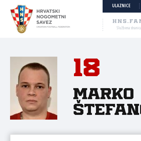
ULAZNICE
HNS.FA
Službena stranic
18
Marko
Štefan