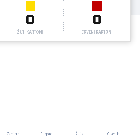
0
0
ŽUTI KARTONI
CRVENI KARTONI
Zamjena
Pogotci
Žuti k.
Crveni k.