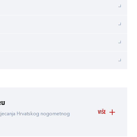
ru
VIŠE
atjecanja Hrvatskog nogometnog