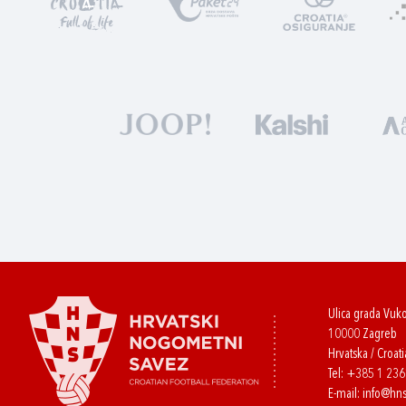
Ulica grada Vuk
10000 Zagreb
Hrvatska / Croati
Tel:
+385 1 23
E-mail:
info@hns