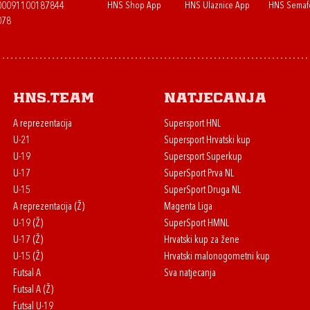
HNS Shop App
HNS Ulaznice App
HNS Semaf
400091100187844
078
HNS.team
Natjecanja
A reprezentacija
Supersport HNL
U-21
Supersport Hrvatski kup
U-19
Supersport Superkup
U-17
SuperSport Prva NL
U-15
SuperSport Druga NL
A reprezentacija (Ž)
Magenta Liga
U-19 (Ž)
SuperSport HMNL
U-17 (Ž)
Hrvatski kup za žene
U-15 (Ž)
Hrvatski malonogometni kup
Futsal A
Sva natjecanja
Futsal A (Ž)
Futsal U-19