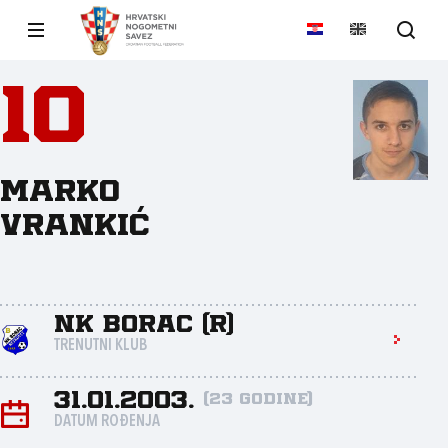
10
Marko
Vrankić
NK Borac (R)
TRENUTNI KLUB
31.01.2003.
(23 godine)
DATUM ROĐENJA