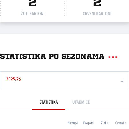
2
2
ŽUTI KARTONI
CRVENI KARTONI
Statistika po sezonama
2025/26
STATISTIKA
UTAKMICE
Nastupi
Pogotci
Žuti k.
Crveni k.