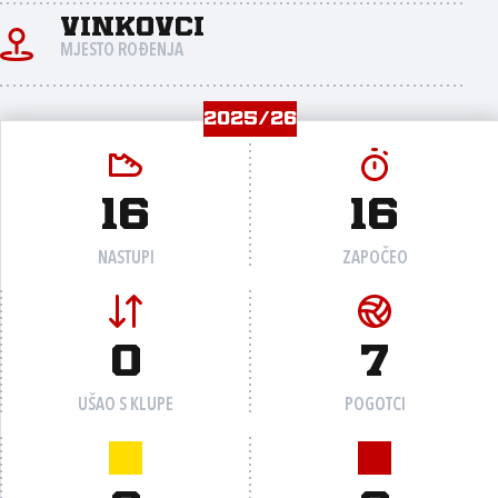
Vinkovci
MJESTO ROĐENJA
2025/26
16
16
NASTUPI
ZAPOČEO
0
7
UŠAO S KLUPE
POGOTCI