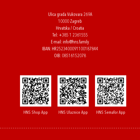
Ulica grada Vukovara 269A
10000 Zagreb
Hrvatska / Croatia
Tel:
+385 1 2361555
E-mail:
info@hns.family
IBAN: HR2523400091100187844
OIB: 08516152078
HNS Shop App
HNS Ulaznice App
HNS Semafor App