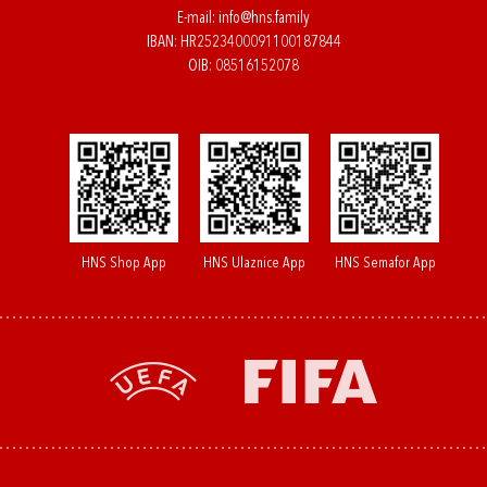
E-mail:
info@hns.family
IBAN: HR2523400091100187844
OIB: 08516152078
HNS Shop App
HNS Ulaznice App
HNS Semafor App