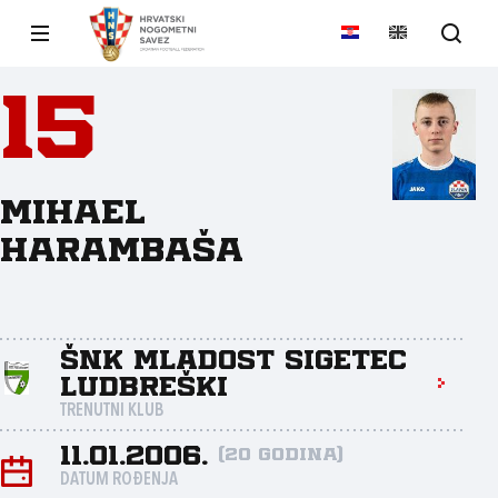
15
Mihael
Harambaša
ŠNK Mladost Sigetec
Ludbreški
TRENUTNI KLUB
11.01.2006.
(20 godina)
DATUM ROĐENJA