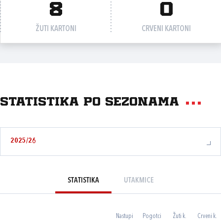
8
0
ŽUTI KARTONI
CRVENI KARTONI
Statistika po sezonama
2025/26
STATISTIKA
UTAKMICE
Nastupi
Pogotci
Žuti k.
Crveni k.