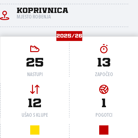
Koprivnica
MJESTO ROĐENJA
2025/26
25
13
NASTUPI
ZAPOČEO
12
1
UŠAO S KLUPE
POGOTCI