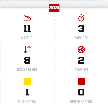
2021
11
3
NASTUPI
ZAPOČEO
8
2
UŠAO S KLUPE
POGOTCI
1
0
ŽUTI KARTONI
CRVENI KARTONI