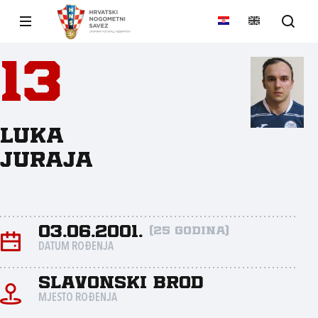
13
Luka
Juraja
03.06.2001.
(25 godina)
DATUM ROĐENJA
Slavonski Brod
MJESTO ROĐENJA