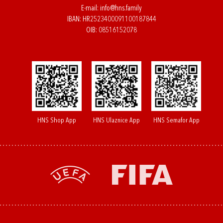
E-mail:
info@hns.family
IBAN: HR2523400091100187844
OIB: 08516152078
HNS Shop App
HNS Ulaznice App
HNS Semafor App