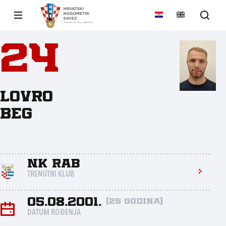
24
Lovro
Beg
NK Rab
TRENUTNI KLUB
05.08.2001.
(25 godina)
DATUM ROĐENJA