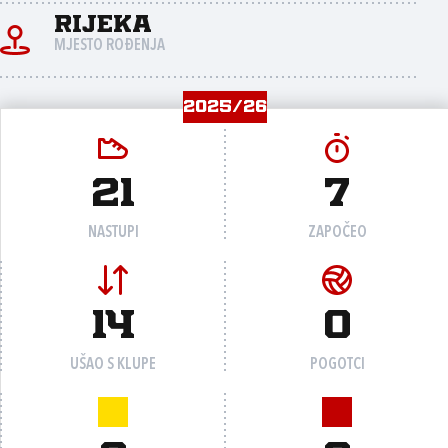
Rijeka
MJESTO ROĐENJA
2025/26
21
7
NASTUPI
ZAPOČEO
14
0
UŠAO S KLUPE
POGOTCI