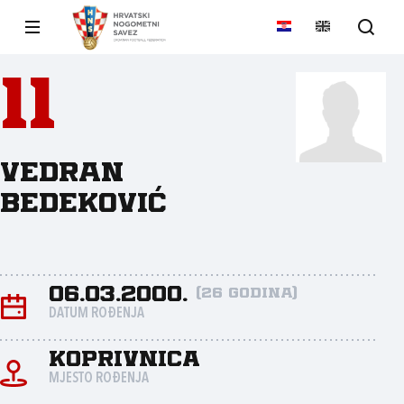
11
Vedran
Bedeković
06.03.2000.
(26 godina)
DATUM ROĐENJA
Koprivnica
MJESTO ROĐENJA