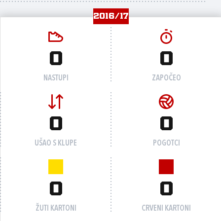
2016/17
0
0
NASTUPI
ZAPOČEO
0
0
UŠAO S KLUPE
POGOTCI
0
0
ŽUTI KARTONI
CRVENI KARTONI