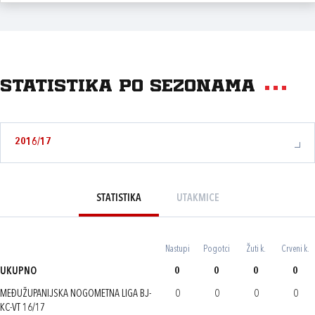
Statistika po sezonama
2016/17
STATISTIKA
UTAKMICE
Nastupi
Pogotci
Žuti k.
Crveni k.
UKUPNO
0
0
0
0
MEĐUŽUPANIJSKA NOGOMETNA LIGA BJ-
0
0
0
0
KC-VT 16/17