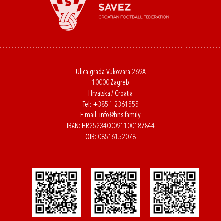
Ulica grada Vukovara 269A
10000 Zagreb
Hrvatska / Croatia
Tel:
+385 1 2361555
E-mail:
info@hns.family
IBAN: HR2523400091100187844
OIB: 08516152078