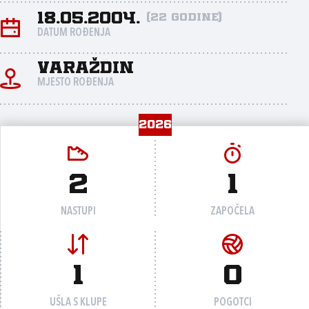
18.05.2004.
(22 godine)
DATUM ROĐENJA
Varaždin
MJESTO ROĐENJA
2026
2
1
NASTUPI
ZAPOČELA
1
0
UŠLA S KLUPE
POGOTCI