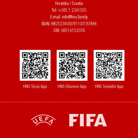
Hrvatska / Croatia
Tel:
+385 1 2361555
E-mail:
info@hns.family
IBAN: HR2523400091100187844
OIB: 08516152078
HNS Shop App
HNS Ulaznice App
HNS Semafor App