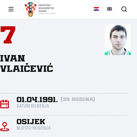
7
Ivan
Vlaičević
01.04.1991.
(35 godina)
DATUM ROĐENJA
Osijek
MJESTO ROĐENJA