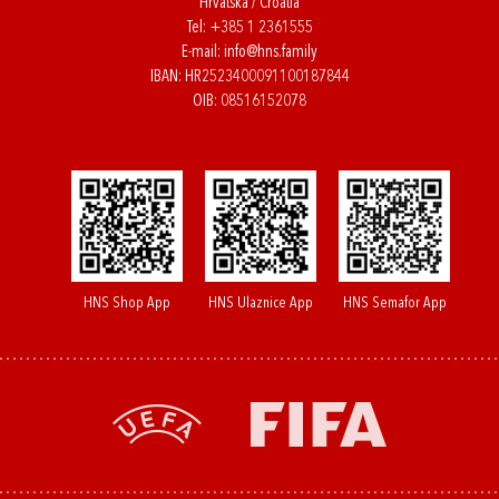
Hrvatska / Croatia
Tel:
+385 1 2361555
E-mail:
info@hns.family
IBAN: HR2523400091100187844
OIB: 08516152078
HNS Shop App
HNS Ulaznice App
HNS Semafor App