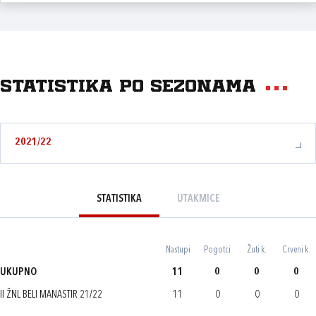
Statistika po sezonama
2021/22
STATISTIKA
UTAKMICE
Nastupi
Pogotci
Žuti k.
Crveni k.
UKUPNO
11
0
0
0
II ŽNL BELI MANASTIR 21/22
11
0
0
0