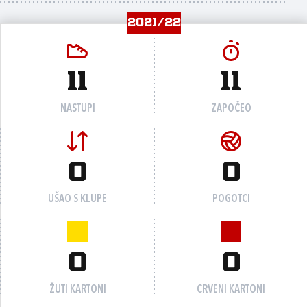
2021/22
11
11
NASTUPI
ZAPOČEO
0
0
UŠAO S KLUPE
POGOTCI
0
0
ŽUTI KARTONI
CRVENI KARTONI