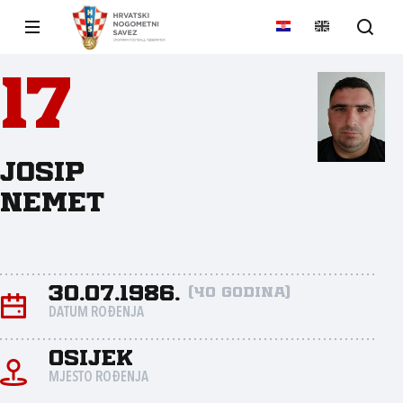
17
Josip
Nemet
30.07.1986.
(40 godina)
DATUM ROĐENJA
Osijek
MJESTO ROĐENJA