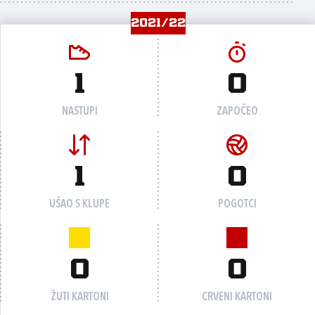
2021/22
1
0
NASTUPI
ZAPOČEO
1
0
UŠAO S KLUPE
POGOTCI
0
0
ŽUTI KARTONI
CRVENI KARTONI