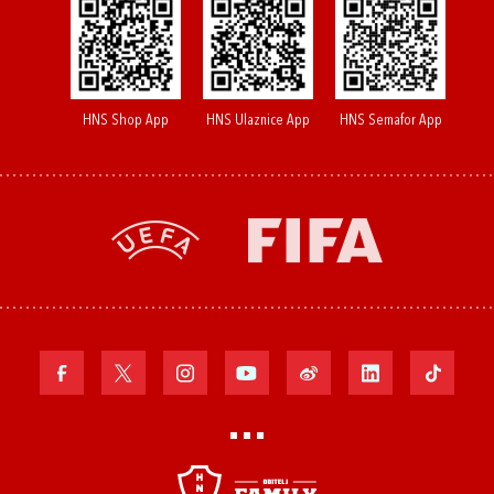
HNS Shop App
HNS Ulaznice App
HNS Semafor App