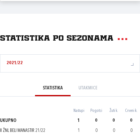
Statistika po sezonama
2021/22
STATISTIKA
UTAKMICE
Nastupi
Pogotci
Žuti k.
Crveni k.
UKUPNO
1
0
0
0
II ŽNL BELI MANASTIR 21/22
1
0
0
0