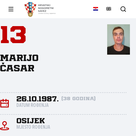
13
Marijo
Časar
26.10.1987.
(38 godina)
DATUM ROĐENJA
Osijek
MJESTO ROĐENJA