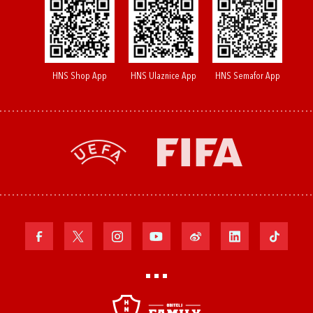
HNS Shop App
HNS Ulaznice App
HNS Semafor App