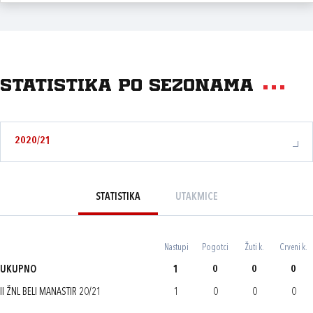
Statistika po sezonama
2020/21
STATISTIKA
UTAKMICE
Nastupi
Pogotci
Žuti k.
Crveni k.
UKUPNO
1
0
0
0
II ŽNL BELI MANASTIR 20/21
1
0
0
0