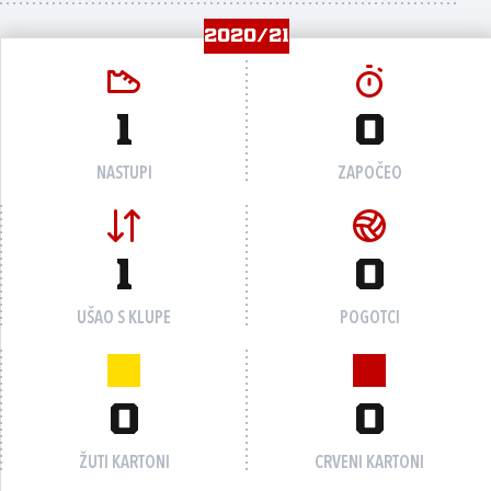
2020/21
1
0
NASTUPI
ZAPOČEO
1
0
UŠAO S KLUPE
POGOTCI
0
0
ŽUTI KARTONI
CRVENI KARTONI