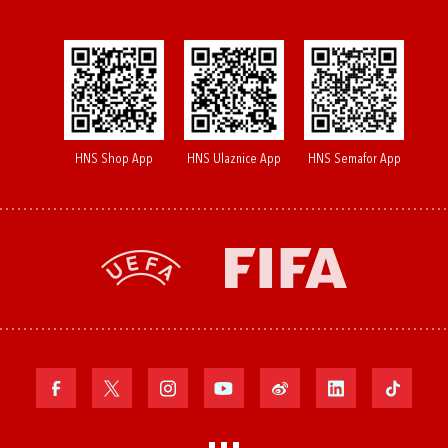
HNS Shop App
HNS Ulaznice App
HNS Semafor App