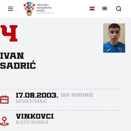
4
Ivan
Sadrić
17.08.2003.
(22 godine)
DATUM ROĐENJA
Vinkovci
MJESTO ROĐENJA