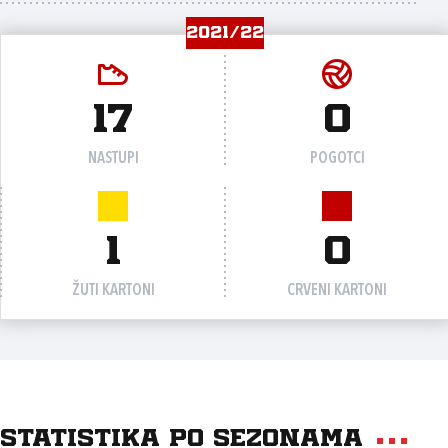
2021/22
17
0
NASTUPI
POGOTCI
1
0
ŽUTI KARTONI
CRVENI KARTONI
Statistika po sezonama