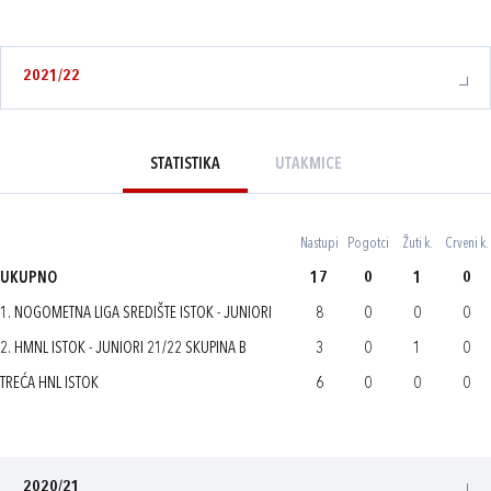
2021/22
STATISTIKA
UTAKMICE
Nastupi
Pogotci
Žuti k.
Crveni k.
UKUPNO
17
0
1
0
1. NOGOMETNA LIGA SREDIŠTE ISTOK - JUNIORI
8
0
0
0
2. HMNL ISTOK - JUNIORI 21/22 SKUPINA B
3
0
1
0
TREĆA HNL ISTOK
6
0
0
0
2020/21