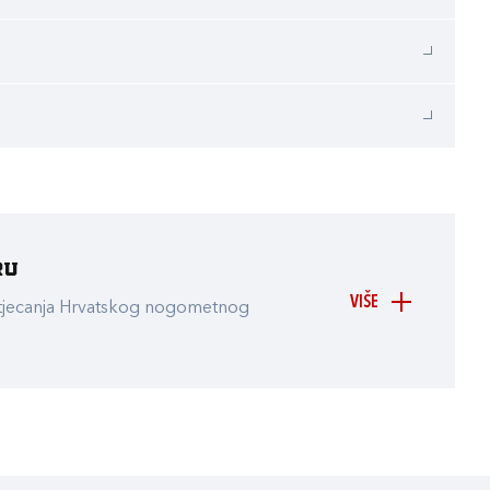
ru
VIŠE
atjecanja Hrvatskog nogometnog