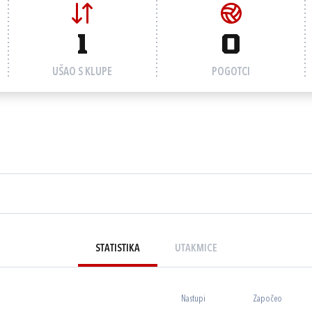
1
0
UŠAO S KLUPE
POGOTCI
STATISTIKA
UTAKMICE
Nastupi
Započeo