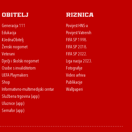
Obitelj
Riznica
Generacija 111
Povijest HNS-a
Edukacija
Povijest Vatrenih
#JednaObitelj
FIFA SP 1998.
Ženski nogomet
FIFA SP 2018.
Veterani
FIFA SP 2022.
Dječji i školski nogomet
Liga nacija 2023.
Osobe s invaliditetom
Fotografije
UEFA Playmakers
Video arhiva
Shop
Publikacije
Informativno-multimedijski centar
Wallpaperi
Službena trgovina (app)
Ulaznice (app)
Semafor (app)