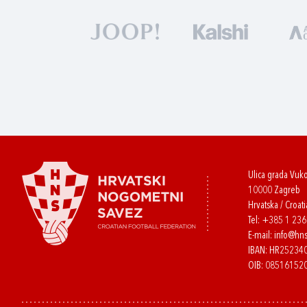
Ulica grada Vuk
10000 Zagreb
Hrvatska / Croati
Tel:
+385 1 23
E-mail:
info@hns
IBAN: HR2523
OIB: 08516152