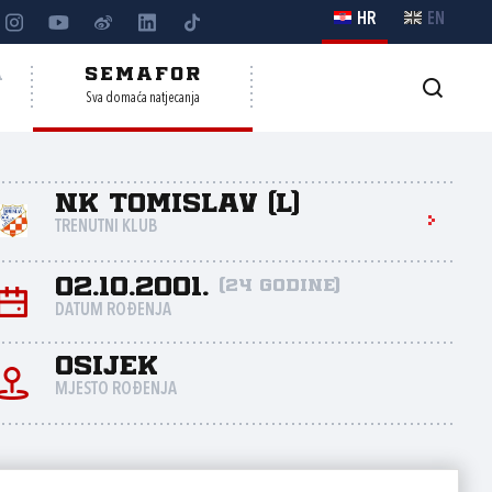
HR
EN
A
SEMAFOR
Sva domaća natjecanja
NK Tomislav (L)
TRENUTNI KLUB
02.10.2001.
(24 godine)
DATUM ROĐENJA
Osijek
MJESTO ROĐENJA