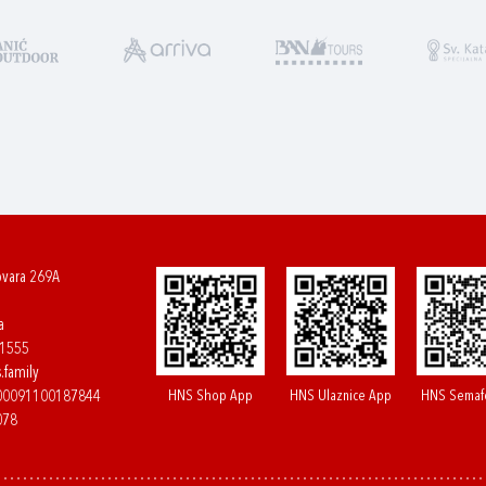
ovara 269A
a
61555
.family
HNS Shop App
HNS Ulaznice App
HNS Semaf
400091100187844
078