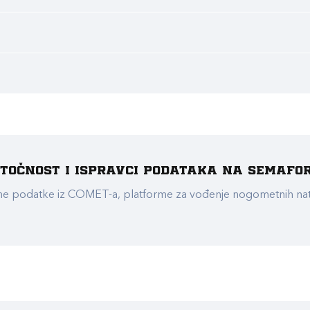
e točnost i ispravci podataka na Semafo
ualne podatke iz COMET-a, platforme za vođenje nogometnih n