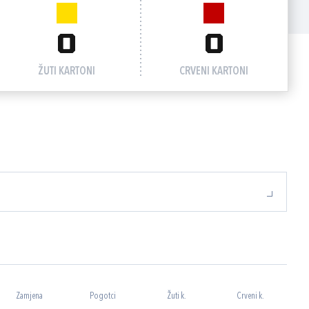
0
0
ŽUTI KARTONI
CRVENI KARTONI
Zamjena
Pogotci
Žuti k.
Crveni k.