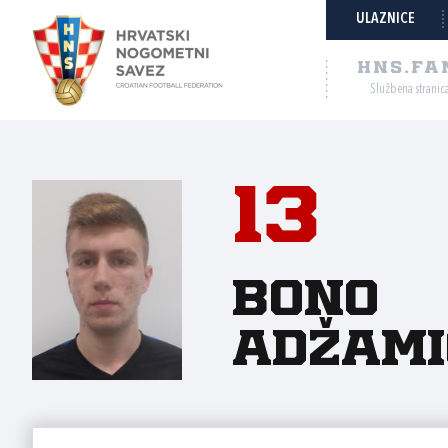
ULAZNICE
HNS.FA
Službena stranic
13
Bono
Adžami