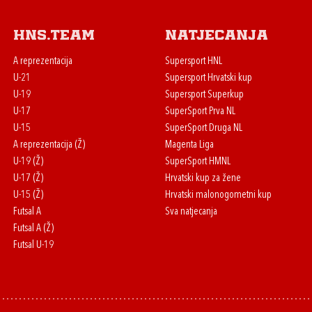
HNS.team
Natjecanja
A reprezentacija
Supersport HNL
U-21
Supersport Hrvatski kup
U-19
Supersport Superkup
U-17
SuperSport Prva NL
U-15
SuperSport Druga NL
A reprezentacija (Ž)
Magenta Liga
U-19 (Ž)
SuperSport HMNL
U-17 (Ž)
Hrvatski kup za žene
U-15 (Ž)
Hrvatski malonogometni kup
Futsal A
Sva natjecanja
Futsal A (Ž)
Futsal U-19