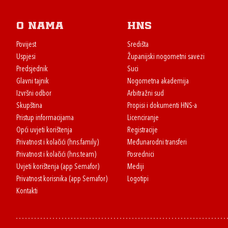
O nama
HNS
Povijest
Središta
Uspjesi
Županijski nogometni savezi
Predsjednik
Suci
Glavni tajnik
Nogometna akademija
Izvršni odbor
Arbitražni sud
Skupština
Propisi i dokumenti HNS-a
Pristup informacijama
Licenciranje
Opći uvjeti korištenja
Registracije
Privatnost i kolačići (hns.family)
Međunarodni transferi
Privatnost i kolačići (hns.team)
Posrednici
Uvjeti korištenja (app Semafor)
Mediji
Privatnost korisnika (app Semafor)
Logotipi
Kontakti