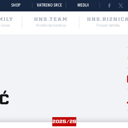
SHOP
VATRENO SRCE
MEDIJI
MILY
HNS.TEAM
HNS.RIZNIC
a Saveza
Hrvatske reprezentacije
Povijest i statistika
ć
2025/26