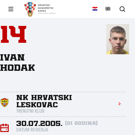
14
Ivan
Hodak
NK Hrvatski
Leskovac
TRENUTNI KLUB
30.07.2005.
(21 godina)
DATUM ROĐENJA