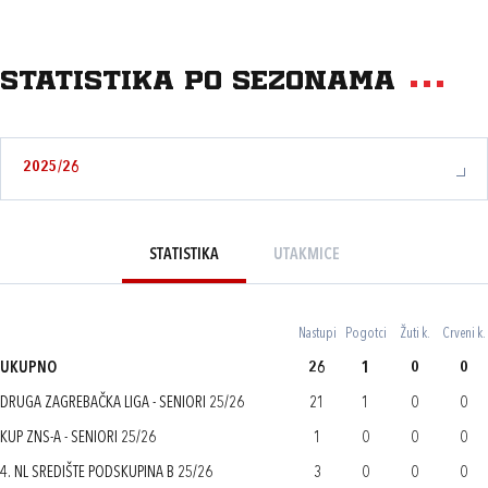
Statistika po sezonama
2025/26
STATISTIKA
UTAKMICE
Nastupi
Pogotci
Žuti k.
Crveni k.
UKUPNO
26
1
0
0
DRUGA ZAGREBAČKA LIGA - SENIORI 25/26
21
1
0
0
KUP ZNS-A - SENIORI 25/26
1
0
0
0
4. NL SREDIŠTE PODSKUPINA B 25/26
3
0
0
0