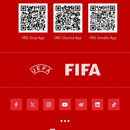
HNS Shop App
HNS Ulaznice App
HNS Semafor App