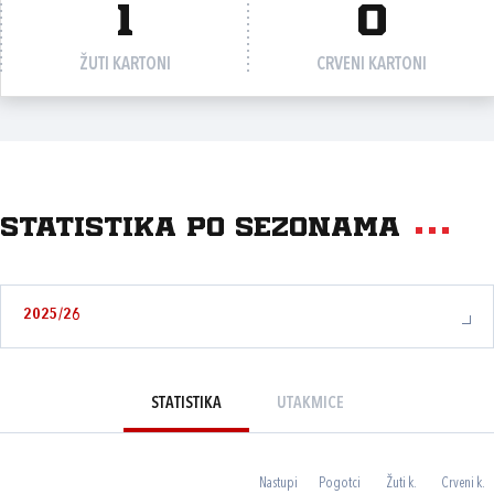
1
0
ŽUTI KARTONI
CRVENI KARTONI
Statistika po sezonama
2025/26
STATISTIKA
UTAKMICE
Nastupi
Pogotci
Žuti k.
Crveni k.