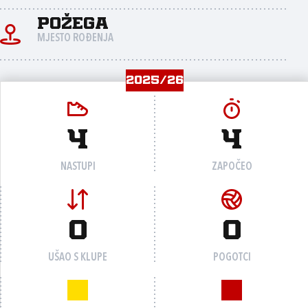
Požega
MJESTO ROĐENJA
2025/26
4
4
NASTUPI
ZAPOČEO
0
0
UŠAO S KLUPE
POGOTCI