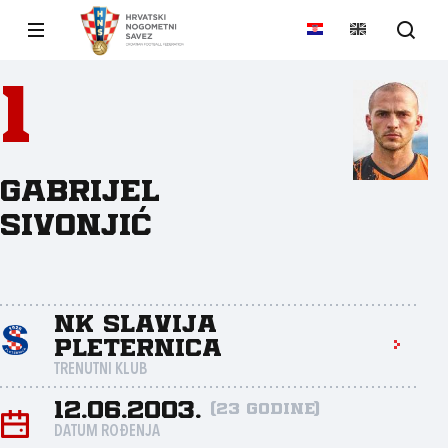
1
Gabrijel
Sivonjić
NK Slavija
Pleternica
TRENUTNI KLUB
12.06.2003.
(23 godine)
DATUM ROĐENJA