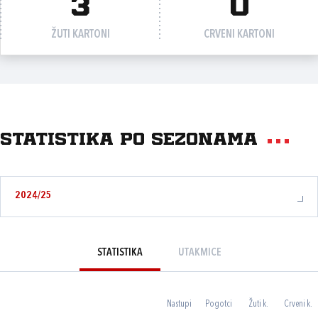
3
0
ŽUTI KARTONI
CRVENI KARTONI
Statistika po sezonama
2024/25
STATISTIKA
UTAKMICE
Nastupi
Pogotci
Žuti k.
Crveni k.