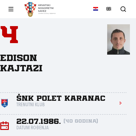
4
Edison
Kajtazi
ŠNK Polet Karanac
TRENUTNI KLUB
22.07.1986.
(40 godina)
DATUM ROĐENJA