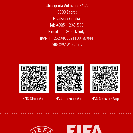
Ulica grada Vukovara 269A
10000 Zagreb
Hrvatska / Croatia
Tel:
+385 1 2361555
E-mail:
info@hns.family
IBAN: HR2523400091100187844
OIB: 08516152078
HNS Shop App
HNS Ulaznice App
HNS Semafor App