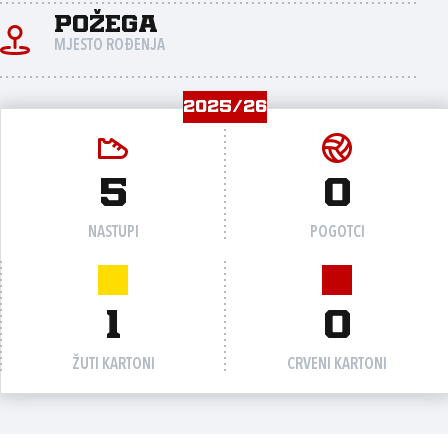
Požega
MJESTO ROĐENJA
2025/26
5
0
NASTUPI
POGOTCI
1
0
ŽUTI KARTONI
CRVENI KARTONI