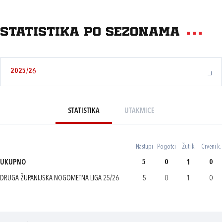
Statistika po sezonama
2025/26
STATISTIKA
UTAKMICE
Nastupi
Pogotci
Žuti k.
Crveni k.
UKUPNO
5
0
1
0
DRUGA ŽUPANIJSKA NOGOMETNA LIGA 25/26
5
0
1
0