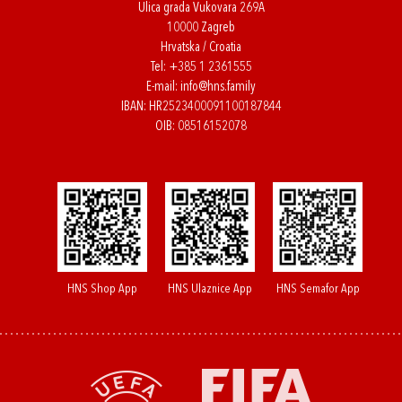
Ulica grada Vukovara 269A
10000 Zagreb
Hrvatska / Croatia
Tel:
+385 1 2361555
E-mail:
info@hns.family
IBAN: HR2523400091100187844
OIB: 08516152078
HNS Shop App
HNS Ulaznice App
HNS Semafor App