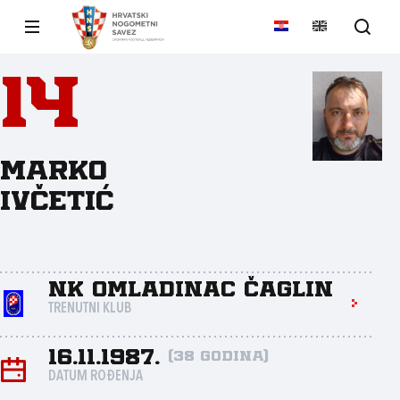
14
Marko
Ivčetić
NK Omladinac Čaglin
TRENUTNI KLUB
16.11.1987.
(38 godina)
DATUM ROĐENJA