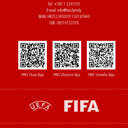
Tel:
+385 1 2361555
E-mail:
info@hns.family
IBAN: HR2523400091100187844
OIB: 08516152078
HNS Shop App
HNS Ulaznice App
HNS Semafor App