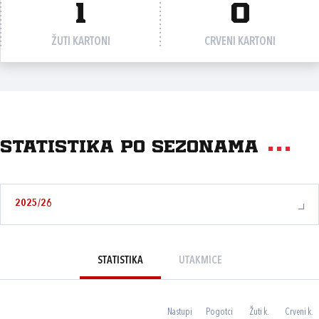
1
0
ŽUTI KARTONI
CRVENI KARTONI
Statistika po sezonama
2025/26
STATISTIKA
UTAKMICE
Nastupi
Pogotci
Žuti k.
Crveni k.