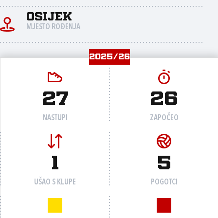
Osijek
MJESTO ROĐENJA
2025/26
27
26
NASTUPI
ZAPOČEO
1
5
UŠAO S KLUPE
POGOTCI