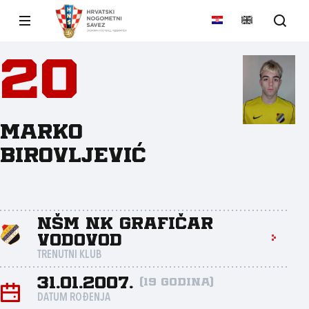
20
Marko
Birovljević
NŠM NK Grafičar
Vodovod
TRENUTNI KLUB
31.01.2007.
(19 godina)
DATUM ROĐENJA