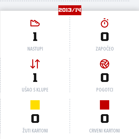
2013/14
1
0
NASTUPI
ZAPOČEO
1
0
UŠAO S KLUPE
POGOTCI
0
0
ŽUTI KARTONI
CRVENI KARTONI