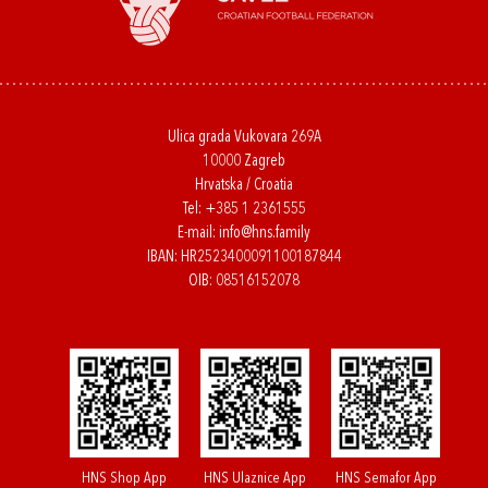
Ulica grada Vukovara 269A
10000 Zagreb
Hrvatska / Croatia
Tel:
+385 1 2361555
E-mail:
info@hns.family
IBAN: HR2523400091100187844
OIB: 08516152078
HNS Shop App
HNS Ulaznice App
HNS Semafor App