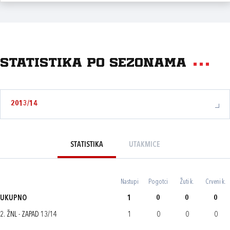
Statistika po sezonama
2013/14
STATISTIKA
UTAKMICE
Nastupi
Pogotci
Žuti k.
Crveni k.
UKUPNO
1
0
0
0
2. ŽNL - ZAPAD 13/14
1
0
0
0