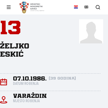
13
Željko
Eskić
07.10.1986.
(39 godina)
DATUM ROĐENJA
Varaždin
MJESTO ROĐENJA