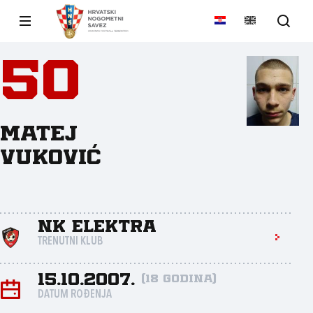
50
Matej
Vuković
NK Elektra
TRENUTNI KLUB
15.10.2007.
(18 godina)
DATUM ROĐENJA