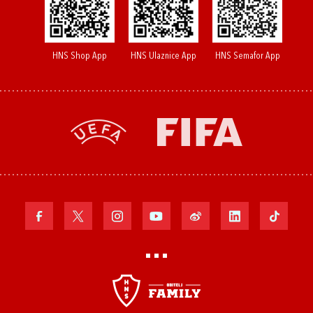
HNS Shop App
HNS Ulaznice App
HNS Semafor App