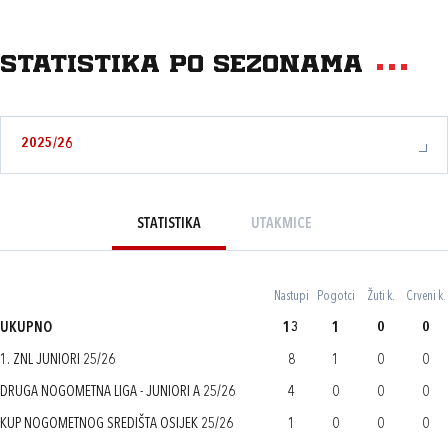
Statistika po sezonama
2025/26
STATISTIKA
UTAKMICE
Nastupi
Pogotci
Žuti k.
Crveni k.
UKUPNO
13
1
0
0
1. ZNL JUNIORI 25/26
8
1
0
0
DRUGA NOGOMETNA LIGA - JUNIORI A 25/26
4
0
0
0
KUP NOGOMETNOG SREDIŠTA OSIJEK 25/26
1
0
0
0