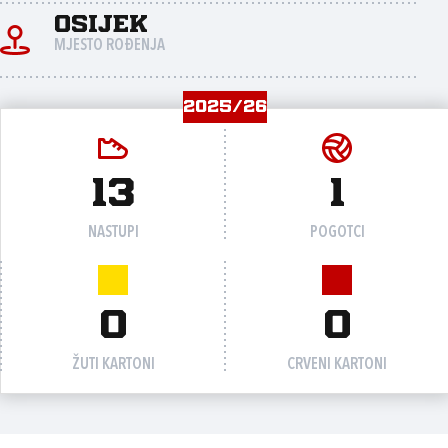
Osijek
MJESTO ROĐENJA
2025/26
13
1
NASTUPI
POGOTCI
0
0
ŽUTI KARTONI
CRVENI KARTONI