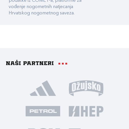
podatke iz COMET-a, platforme za
vođenje nogometnih natjecanja
Hrvatskog nogometnog saveza.
Naši partneri