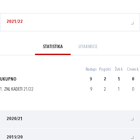
2021/22
STATISTIKA
UTAKMICE
Nastupi
Pogotci
Žuti k.
Crveni k.
UKUPNO
9
2
1
0
1. ZNL KADETI 21/22
9
2
1
0
2020/21
2019/20