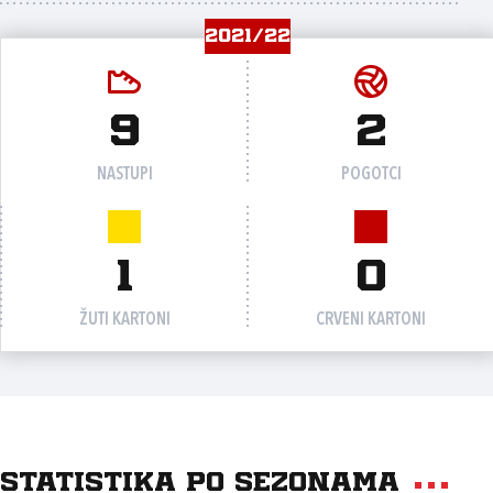
2021/22
9
2
NASTUPI
POGOTCI
1
0
ŽUTI KARTONI
CRVENI KARTONI
Statistika po sezonama