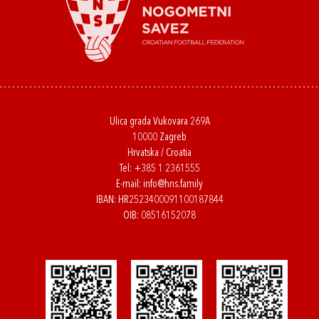
Ulica grada Vukovara 269A
10000 Zagreb
Hrvatska / Croatia
Tel:
+385 1 2361555
E-mail:
info@hns.family
IBAN: HR2523400091100187844
OIB: 08516152078