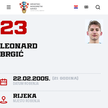
23
Leonard
Brgić
22.02.2005.
(21 godina)
DATUM ROĐENJA
Rijeka
MJESTO ROĐENJA