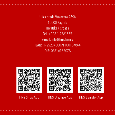
Ulica grada Vukovara 269A
10000 Zagreb
Hrvatska / Croatia
Tel:
+385 1 2361555
E-mail:
info@hns.family
IBAN: HR2523400091100187844
OIB: 08516152078
HNS Shop App
HNS Ulaznice App
HNS Semafor App