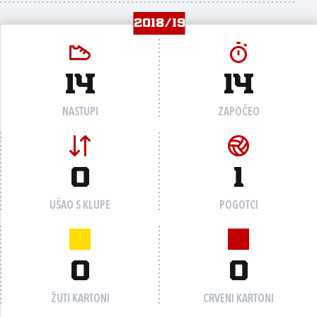
2018/19
14
14
NASTUPI
ZAPOČEO
0
1
UŠAO S KLUPE
POGOTCI
0
0
ŽUTI KARTONI
CRVENI KARTONI