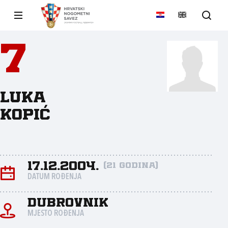
7
Luka
Kopić
17.12.2004.
(21 godina)
DATUM ROĐENJA
Dubrovnik
MJESTO ROĐENJA