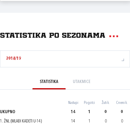
Statistika po sezonama
2018/19
STATISTIKA
UTAKMICE
Nastupi
Pogotci
Žuti k.
Crveni k.
UKUPNO
14
1
0
0
1. ŽNL (MLAĐI KADETI U-14)
14
1
0
0