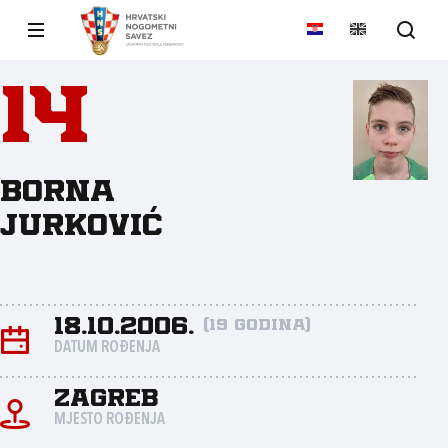
14
Borna
Jurković
18.10.2006.
(19 godina)
DATUM ROĐENJA
Zagreb
MJESTO ROĐENJA