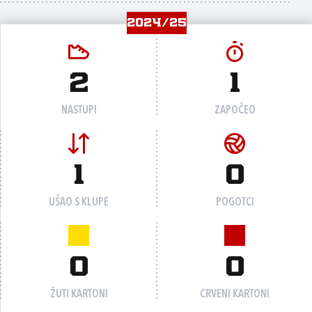
2024/25
2
1
NASTUPI
ZAPOČEO
1
0
UŠAO S KLUPE
POGOTCI
0
0
ŽUTI KARTONI
CRVENI KARTONI