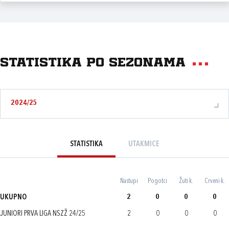
Statistika po sezonama
2024/25
STATISTIKA
UTAKMICE
Nastupi
Pogotci
Žuti k.
Crveni k.
UKUPNO
2
0
0
0
JUNIORI PRVA LIGA NSZŽ 24/25
2
0
0
0