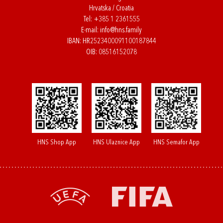
Hrvatska / Croatia
Tel:
+385 1 2361555
E-mail:
info@hns.family
IBAN: HR2523400091100187844
OIB: 08516152078
HNS Shop App
HNS Ulaznice App
HNS Semafor App