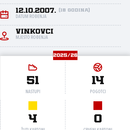
12.10.2007.
(18 godina)
DATUM ROĐENJA
Vinkovci
MJESTO ROĐENJA
2025/26
51
14
NASTUPI
POGOTCI
4
0