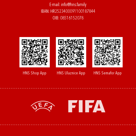
E-mail:
info@hns.family
IBAN: HR2523400091100187844
OIB: 08516152078
HNS Shop App
HNS Ulaznice App
HNS Semafor App