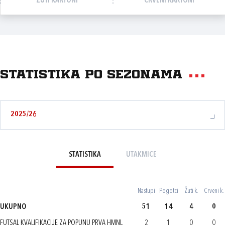
ŽUTI KARTONI
CRVENI KARTONI
Statistika po sezonama
2025/26
STATISTIKA
UTAKMICE
Nastupi
Pogotci
Žuti k.
Crveni k.
UKUPNO
51
14
4
0
FUTSAL KVALIFIKACIJE ZA POPUNU PRVA HMNL
2
1
0
0