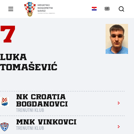
7
Luka
Tomašević
NK Croatia
Bogdanovci
TRENUTNI KLUB
MNK Vinkovci
TRENUTNI KLUB