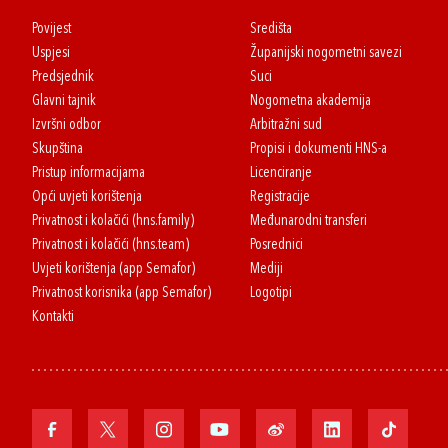
Povijest
Središta
Uspjesi
Županijski nogometni savezi
Predsjednik
Suci
Glavni tajnik
Nogometna akademija
Izvršni odbor
Arbitražni sud
Skupština
Propisi i dokumenti HNS-a
Pristup informacijama
Licenciranje
Opći uvjeti korištenja
Registracije
Privatnost i kolačići (hns.family)
Međunarodni transferi
Privatnost i kolačići (hns.team)
Posrednici
Uvjeti korištenja (app Semafor)
Mediji
Privatnost korisnika (app Semafor)
Logotipi
Kontakti