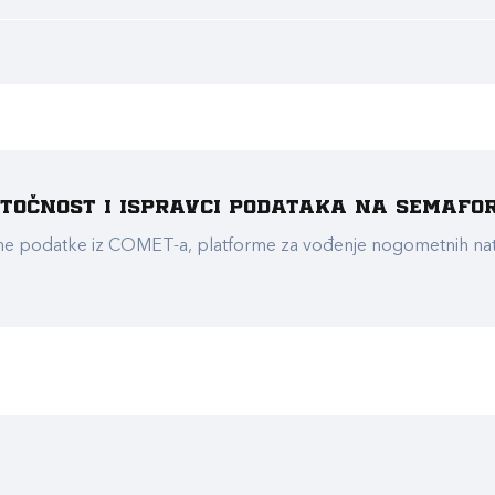
e točnost i ispravci podataka na Semafo
ualne podatke iz COMET-a, platforme za vođenje nogometnih n