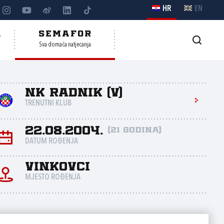
HR
EN
A
SEMAFOR
Sva domaća natjecanja
NK Radnik (V)
TRENUTNI KLUB
22.08.2004.
(21 godina)
DATUM ROĐENJA
Vinkovci
MJESTO ROĐENJA