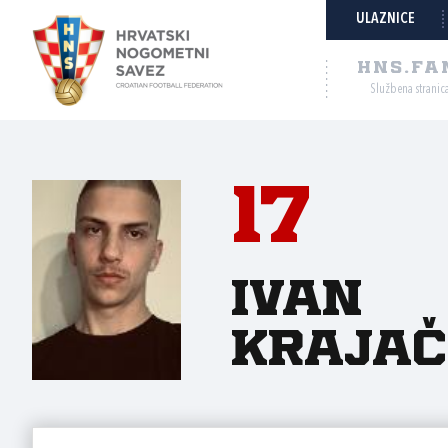
ULAZNICE
HNS.FA
Službena stranic
17
Ivan
Krajač