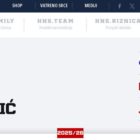
SHOP
VATRENO SRCE
MEDIJI
MILY
HNS.TEAM
HNS.RIZNIC
a Saveza
Hrvatske reprezentacije
Povijest i statistika
ić
2025/26