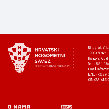
Ulica grada Vuk
10000 Zagreb
Hrvatska / Croati
Tel:
+385 1 23
E-mail:
info@hns
IBAN: HR2523
OIB: 08516152
O nama
HNS