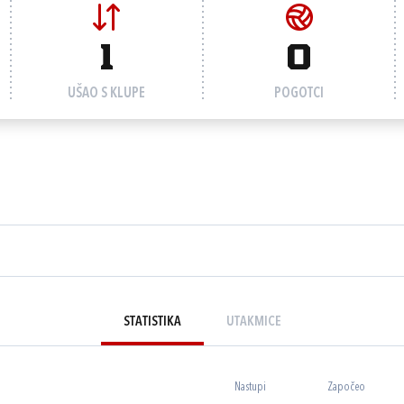
1
0
UŠAO S KLUPE
POGOTCI
STATISTIKA
UTAKMICE
Nastupi
Započeo