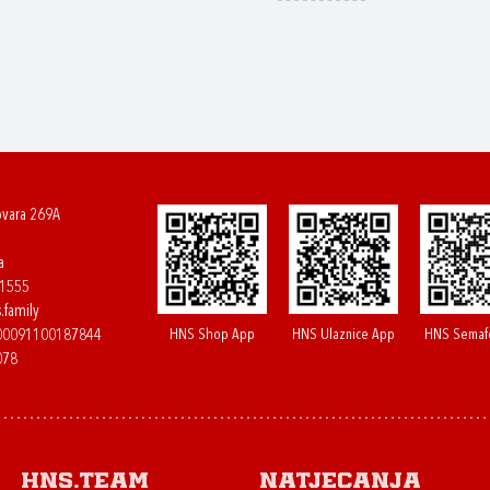
ovara 269A
a
61555
.family
HNS Shop App
HNS Ulaznice App
HNS Semaf
400091100187844
078
HNS.team
Natjecanja