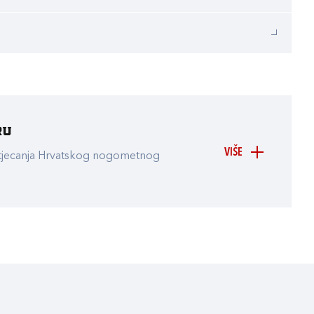
ru
VIŠE
atjecanja Hrvatskog nogometnog