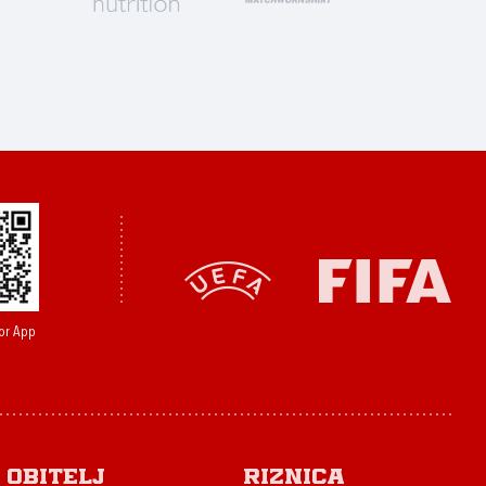
or App
Obitelj
Riznica