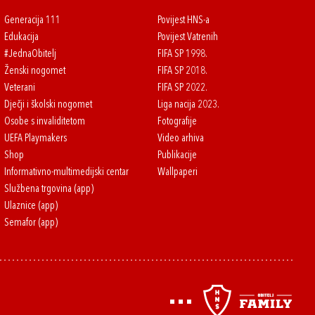
Generacija 111
Povijest HNS-a
Edukacija
Povijest Vatrenih
#JednaObitelj
FIFA SP 1998.
Ženski nogomet
FIFA SP 2018.
Veterani
FIFA SP 2022.
Dječji i školski nogomet
Liga nacija 2023.
Osobe s invaliditetom
Fotografije
UEFA Playmakers
Video arhiva
Shop
Publikacije
Informativno-multimedijski centar
Wallpaperi
Službena trgovina (app)
Ulaznice (app)
Semafor (app)