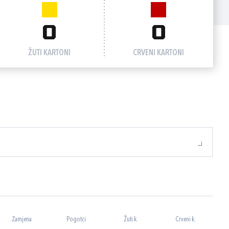
0
0
ŽUTI KARTONI
CRVENI KARTONI
Zamjena
Pogotci
Žuti k.
Crveni k.