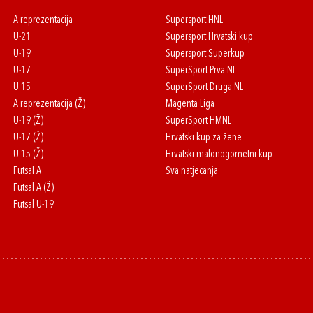
A reprezentacija
Supersport HNL
U-21
Supersport Hrvatski kup
U-19
Supersport Superkup
U-17
SuperSport Prva NL
U-15
SuperSport Druga NL
A reprezentacija (Ž)
Magenta Liga
U-19 (Ž)
SuperSport HMNL
U-17 (Ž)
Hrvatski kup za žene
U-15 (Ž)
Hrvatski malonogometni kup
Futsal A
Sva natjecanja
Futsal A (Ž)
Futsal U-19