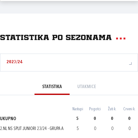
Statistika po sezonama
2023/24
STATISTIKA
UTAKMICE
Nastupi
Pogotci
Žuti k.
Crveni k.
UKUPNO
5
0
0
0
2.NL NS SPLIT JUNIORI 23/24 - GRUPA A
5
0
0
0