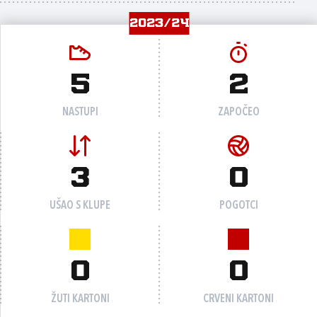
2023/24
5
2
NASTUPI
ZAPOČEO
3
0
UŠAO S KLUPE
POGOTCI
0
0
ŽUTI KARTONI
CRVENI KARTONI