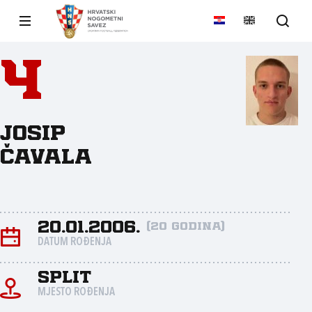
4
Josip
Čavala
20.01.2006.
(20 godina)
DATUM ROĐENJA
Split
MJESTO ROĐENJA