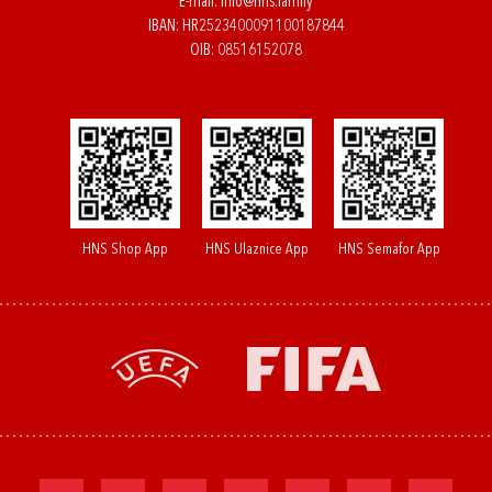
E-mail:
info@hns.family
IBAN: HR2523400091100187844
OIB: 08516152078
HNS Shop App
HNS Ulaznice App
HNS Semafor App