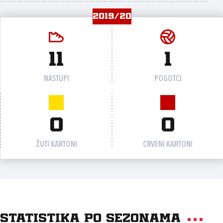
2019/20
11
1
NASTUPI
POGOTCI
0
0
ŽUTI KARTONI
CRVENI KARTONI
Statistika po sezonama