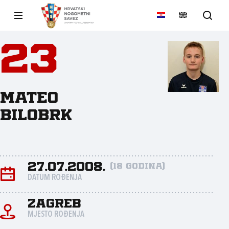
23
Mateo
Bilobrk
27.07.2008.
(18 godina)
DATUM ROĐENJA
Zagreb
MJESTO ROĐENJA