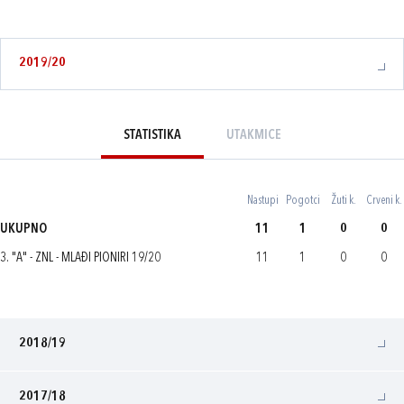
2019/20
STATISTIKA
UTAKMICE
Nastupi
Pogotci
Žuti k.
Crveni k.
UKUPNO
11
1
0
0
3. "A" - ZNL - MLAĐI PIONIRI 19/20
11
1
0
0
2018/19
2017/18