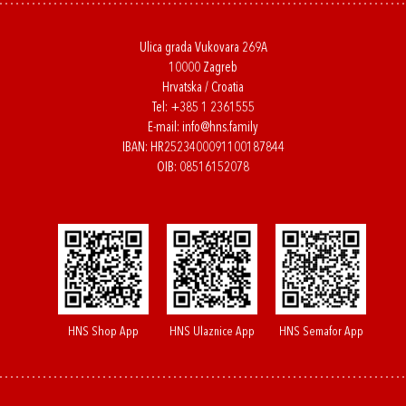
Ulica grada Vukovara 269A
10000 Zagreb
Hrvatska / Croatia
Tel:
+385 1 2361555
E-mail:
info@hns.family
IBAN: HR2523400091100187844
OIB: 08516152078
HNS Shop App
HNS Ulaznice App
HNS Semafor App