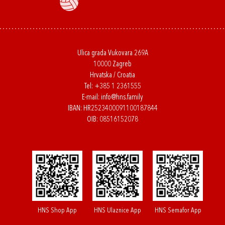
Ulica grada Vukovara 269A
10000 Zagreb
Hrvatska / Croatia
Tel:
+385 1 2361555
E-mail:
info@hns.family
IBAN: HR2523400091100187844
OIB: 08516152078
HNS Shop App
HNS Ulaznice App
HNS Semafor App