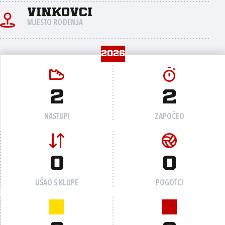
Vinkovci
MJESTO ROĐENJA
2026
2
2
NASTUPI
ZAPOČEO
0
0
UŠAO S KLUPE
POGOTCI