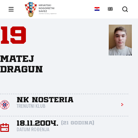
19
Matej
Dragun
NK Nosteria
TRENUTNI KLUB
18.11.2004.
(21 godina)
DATUM ROĐENJA