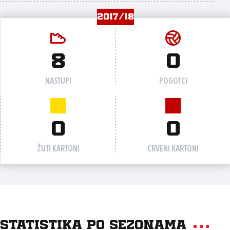
2017/18
8
0
NASTUPI
POGOTCI
0
0
ŽUTI KARTONI
CRVENI KARTONI
Statistika po sezonama