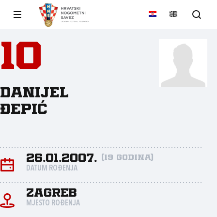
10
Danijel
Đepić
26.01.2007.
(19 godina)
DATUM ROĐENJA
Zagreb
MJESTO ROĐENJA