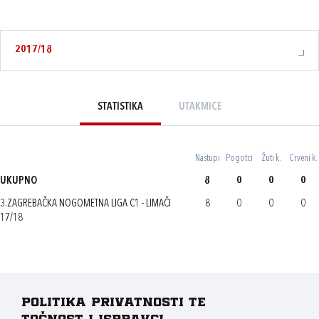
2017/18
STATISTIKA
UTAKMICE
Nastupi
Pogotci
Žuti k.
Crveni k.
UKUPNO
8
0
0
0
3.ZAGREBAČKA NOGOMETNA LIGA C1 - LIMAČI
8
0
0
0
17/18
Politika privatnosti te