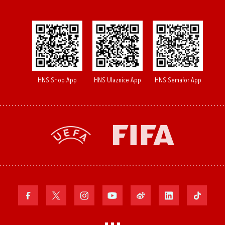
HNS Shop App
HNS Ulaznice App
HNS Semafor App