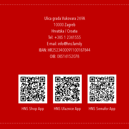
Ulica grada Vukovara 269A
10000 Zagreb
Hrvatska / Croatia
Tel:
+385 1 2361555
E-mail:
info@hns.family
IBAN: HR2523400091100187844
OIB: 08516152078
HNS Shop App
HNS Ulaznice App
HNS Semafor App