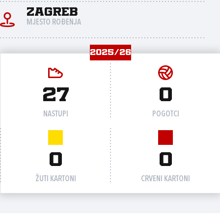
Zagreb
MJESTO ROĐENJA
2025/26
27
0
NASTUPI
POGOTCI
0
0
ŽUTI KARTONI
CRVENI KARTONI