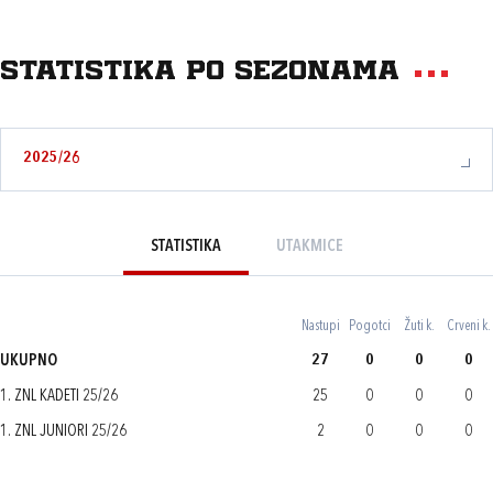
Statistika po sezonama
2025/26
STATISTIKA
UTAKMICE
Nastupi
Pogotci
Žuti k.
Crveni k.
UKUPNO
27
0
0
0
1. ZNL KADETI 25/26
25
0
0
0
1. ZNL JUNIORI 25/26
2
0
0
0