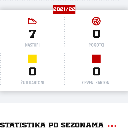
2021/22
7
0
NASTUPI
POGOTCI
0
0
ŽUTI KARTONI
CRVENI KARTONI
Statistika po sezonama