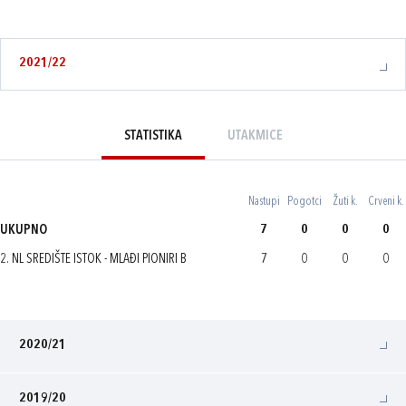
2021/22
STATISTIKA
UTAKMICE
Nastupi
Pogotci
Žuti k.
Crveni k.
UKUPNO
7
0
0
0
2. NL SREDIŠTE ISTOK - MLAĐI PIONIRI B
7
0
0
0
2020/21
2019/20