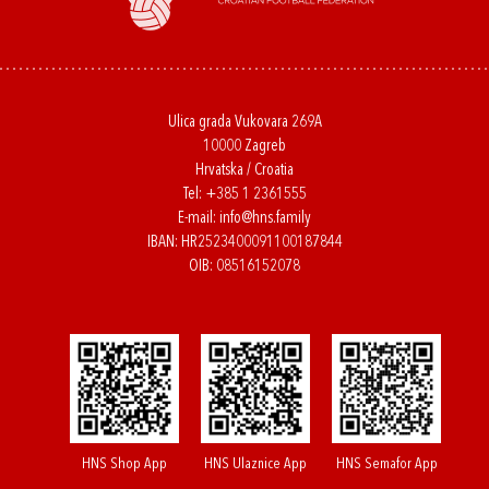
Ulica grada Vukovara 269A
10000 Zagreb
Hrvatska / Croatia
Tel:
+385 1 2361555
E-mail:
info@hns.family
IBAN: HR2523400091100187844
OIB: 08516152078
HNS Shop App
HNS Ulaznice App
HNS Semafor App