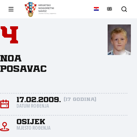
4
Noa
Posavac
17.02.2009.
(17 godina)
DATUM ROĐENJA
Osijek
MJESTO ROĐENJA