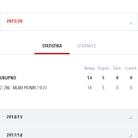
2019/20
STATISTIKA
UTAKMICE
Nastupi
Pogotci
Žuti k.
Crveni k.
UKUPNO
14
5
0
0
2. ZNL - MLAĐI PIONIRI 19/20
14
5
0
0
2018/19
2017/18