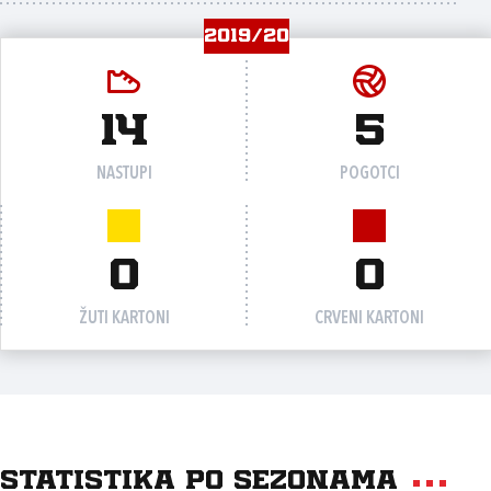
2019/20
14
5
NASTUPI
POGOTCI
0
0
ŽUTI KARTONI
CRVENI KARTONI
Statistika po sezonama