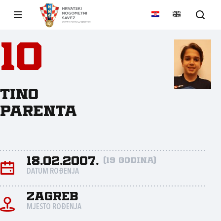
10
Tino
Parenta
18.02.2007.
(19 godina)
DATUM ROĐENJA
Zagreb
MJESTO ROĐENJA