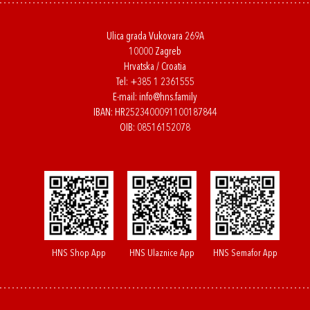
Ulica grada Vukovara 269A
10000 Zagreb
Hrvatska / Croatia
Tel:
+385 1 2361555
E-mail:
info@hns.family
IBAN: HR2523400091100187844
OIB: 08516152078
HNS Shop App
HNS Ulaznice App
HNS Semafor App