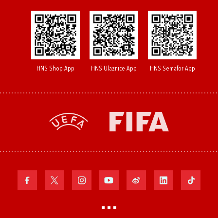
HNS Shop App
HNS Ulaznice App
HNS Semafor App