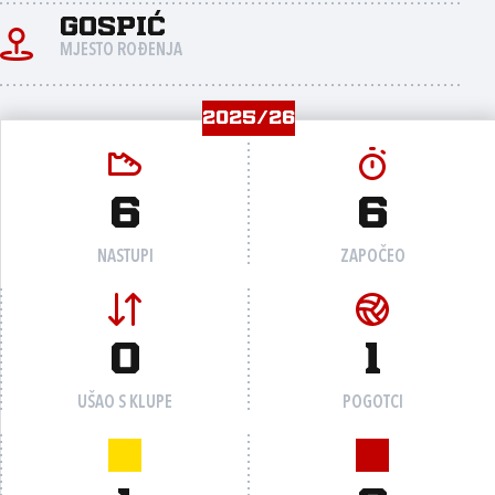
Gospić
MJESTO ROĐENJA
2025/26
6
6
NASTUPI
ZAPOČEO
0
1
UŠAO S KLUPE
POGOTCI