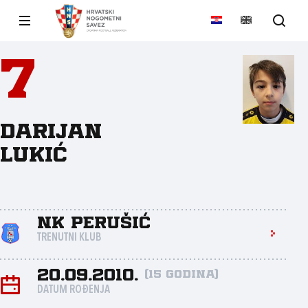
7
Darijan
Lukić
NK Perušić
TRENUTNI KLUB
20.09.2010.
(15 godina)
DATUM ROĐENJA