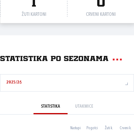
1
0
ŽUTI KARTONI
CRVENI KARTONI
Statistika po sezonama
2025/26
STATISTIKA
UTAKMICE
Nastupi
Pogotci
Žuti k.
Crveni k.