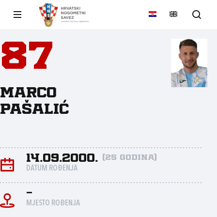
87
Marco
Pašalić
14.09.2000.
(25 godina)
DATUM ROĐENJA
-
MJESTO ROĐENJA