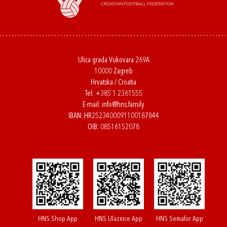
Ulica grada Vukovara 269A
10000 Zagreb
Hrvatska / Croatia
Tel:
+385 1 2361555
E-mail:
info@hns.family
IBAN: HR2523400091100187844
OIB: 08516152078
HNS Shop App
HNS Ulaznice App
HNS Semafor App