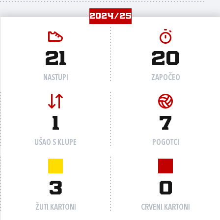
2024/25
21
20
NASTUPI
ZAPOČEO
1
7
UŠAO S KLUPE
POGOTCI
3
0
ŽUTI KARTONI
CRVENI KARTONI